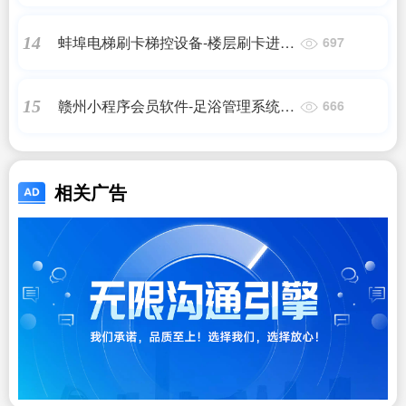
障
蚌埠电梯刷卡梯控设备-楼层刷卡进出
14
697
设备厂家
赣州小程序会员软件-足浴管理系统供
15
666
应商
相关广告