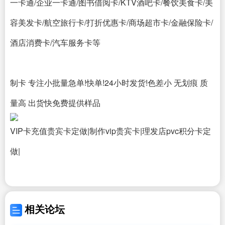
一卡通/企业一卡通/图书借阅卡/KTV酒吧卡/餐饮美食卡/美
容美发卡/航空旅行卡/打折优惠卡/商场超市卡/金融保险卡/
酒店消费卡/汽车服务卡等
制卡 专注小批量急单!快单!24小时发货!色差小 无划痕 质
量高 出货快免费提供样品
VIP卡充值贵宾卡定做|制作vip贵宾卡|理发店pvc积分卡定
做|
相关论坛