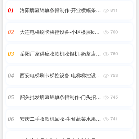
洛阳牌匾锦旗条幅制作-开业横幅条幅
01
811
制做产品简介
大连电梯刷卡梯控设备-小区楼层ic刷
02
760
卡设备生产厂家
岳阳厂家供应收款机收银机-奶茶店收
03
760
银机
西安电梯刷卡梯控设备-电梯梯控设备
04
753
可送货上门
韶关批发牌匾锦旗条幅制作-门头招牌
05
745
定做厂家
安庆二手收款机回收-生鲜蔬菜水果店
06
741
收银机回收 规格齐全