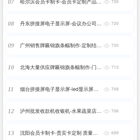
哈尔滨会员卡制卡-会员卡定制产品介
07
726
绍
丹东拼接屏电子显示屏-会议办公司大
08
720
屏生产厂家
广州销售牌匾锦旗条幅制作-定制结婚
09
720
横幅
北海大量供应牌匾锦旗条幅制作-门头
10
713
招牌定做
烟台拼接屏电子显示屏-led显示屏拼
11
708
接屏产品介绍
泸州批发收款机收银机-水果蔬菜店电
12
706
子秤厂家
沈阳会员卡制卡-贵宾卡定制 质量保
13
699