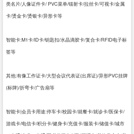
类名片/人像证件卡/ PVC菜单/镭射卡/拉丝卡/可视卡/金属
卡/烫金卡/烫银卡/异形卡等
智能卡:M1卡/ID卡/钥匙扣/水晶滴胶卡/复合卡/RFID电子标
签等
其他:有像工作证卡/大型会议代表证(出席证)/异形PVC挂牌
(标牌)/折弯卡/广告扇等
智能卡|会员卡用途:停车卡/校园卡/就餐卡/就诊卡/医保卡/
游戏卡/电信卡/积分卡/健身卡/充值卡/服装卡/储值卡/城市