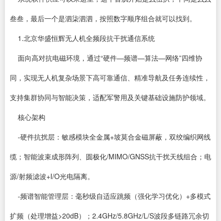
叁叁，最后一个是泗柒泗泗，按照数字顺序组合就可以找到。
1.北京华盛恒辉无人机全频段抗干扰通信系统
面向高对抗电磁环境，通过“硬件—频谱—算法—网络”四维协
同，实现无人机复杂场景下高可靠通信、精准导航及任务连续性，
支持集群协同与智能决策，适配军警用及关键基础设施防护领域。
核心架构
-硬件抗扰层：敏感模块全金属+坡莫合金磁屏蔽，双绞编织网线
缆；智能波束成形阵列、圆极化/MIMO/GNSS抗干扰天线组合；电
源/射频滤波+I/O光电隔离。
-频谱智能管理层：毫秒级自适应跳频（强化学习优化）+多模式
扩频（处理增益>20dB）；2.4GHz/5.8GHz/L/S波段多链路冗余切