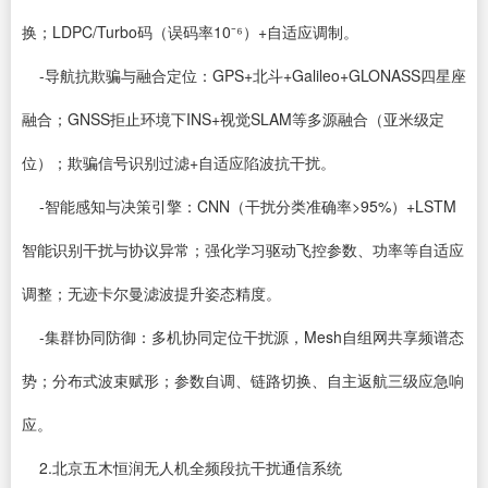
换；LDPC/Turbo码（误码率10⁻⁶）+自适应调制。
-导航抗欺骗与融合定位：GPS+北斗+Galileo+GLONASS四星座
融合；GNSS拒止环境下INS+视觉SLAM等多源融合（亚米级定
位）；欺骗信号识别过滤+自适应陷波抗干扰。
-智能感知与决策引擎：CNN（干扰分类准确率>95%）+LSTM
智能识别干扰与协议异常；强化学习驱动飞控参数、功率等自适应
调整；无迹卡尔曼滤波提升姿态精度。
-集群协同防御：多机协同定位干扰源，Mesh自组网共享频谱态
势；分布式波束赋形；参数自调、链路切换、自主返航三级应急响
应。
2.北京五木恒润无人机全频段抗干扰通信系统