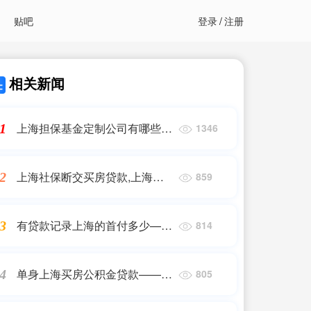
贴吧
登录
/
注册
相关新闻
上海担保基金定制公司有哪些最
1
1346
好,中国十大私募基金公司排名
上海社保断交买房贷款,上海社
2
859
保停缴退休了能买房吗——上海
贷款
有贷款记录上海的首付多少——
3
814
上海贷款
单身上海买房公积金贷款——上
4
805
海贷款