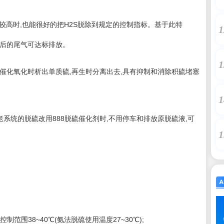
S较高时,也能很好的把H2S脱除到规定的控制指标。基于此特
1
理后的尾气可达标排放。
1
催化氧化时析出单质硫,再生时分离出去,具有抑制和消除积硫堵塞
1
系统的脱硫改用888脱硫催化剂时,不用停车和排放原脱硫液,可
1
范围38~40℃(氨法脱硫使用温度27~30℃);