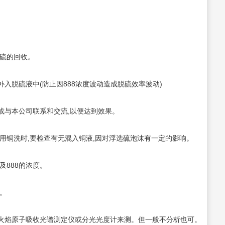
硫的回收。
入脱硫液中(防止因888浓度波动造成脱硫效率波动)
与本公司联系和交流,以便达到效果。
铜洗时,要检查有无混入铜液,因对浮选硫泡沫有一定的影响。
888的浓度。
。
火焰原子吸收光谱测定仪或分光光度计来测。但一般不分析也可。