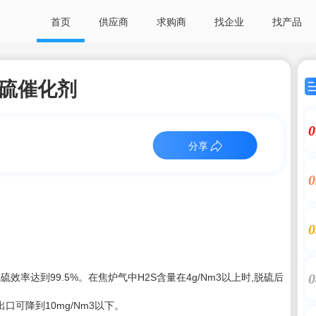
首页
供应商
求购商
找企业
找产品
脱硫催化剂
0
分享
0
0
0
效率达到99.5%。在焦炉气中H2S含量在4g/Nm3以上时,脱硫后
出口可降到10mg/Nm3以下。