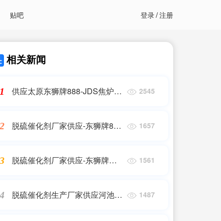
贴吧
登录
/
注册
相关新闻
供应太原东狮牌888-JDS焦炉气
1
2545
脱硫催化剂
脱硫催化剂厂家供应-东狮牌888
2
1657
化肥脱硫催化剂
脱硫催化剂厂家供应-东狮牌
3
1561
DSH高硫容抑盐脱硫催化剂
脱硫催化剂生产厂家供应河池市
4
1487
东狮牌DSH高硫容抑盐脱硫催化
剂