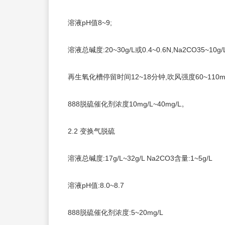
溶液pH值8~9;
溶液总碱度:20~30g/L或0.4~0.6N,Na2CO35~10g/L
再生氧化槽停留时间12~18分钟,吹风强度60~110m3/
888脱硫催化剂浓度10mg/L~40mg/L。
2.2 变换气脱硫
溶液总碱度:17g/L~32g/L Na2CO3含量:1~5g/L
溶液pH值:8.0~8.7
888脱硫催化剂浓度:5~20mg/L