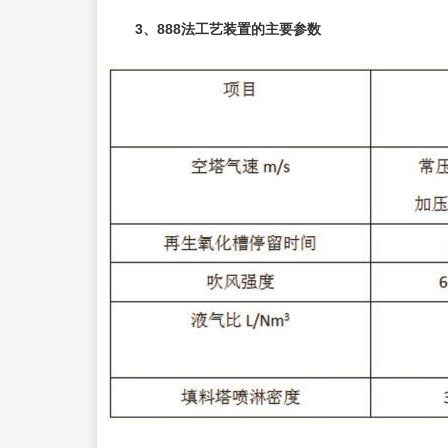
3
、888法工艺装置的主要参数