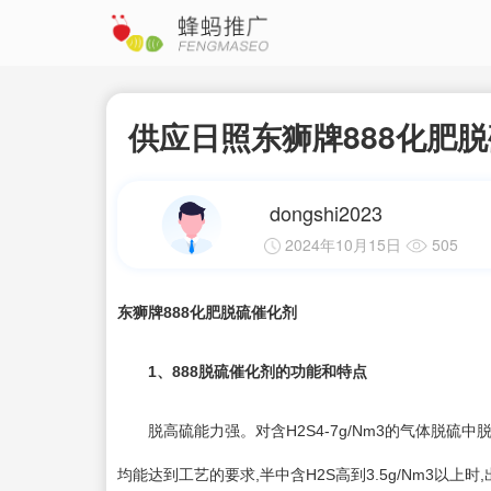
供应日照东狮牌888化肥
dongshi2023
2024年10月15日
505
东狮牌888化肥脱硫催化剂
1
、888脱硫催化剂的功能和特点
脱高硫能力强。对含H2S4-7g/Nm3的气体脱硫中脱硫
均能达到工艺的要求,半中含H2S高到3.5g/Nm3以上时,