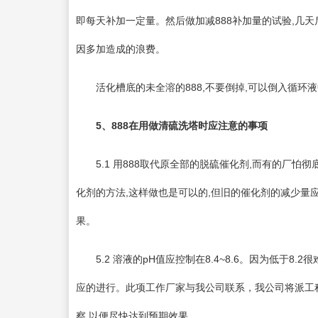
即每天补加一定量。然后做加减888补加量的试验,几
因多加造成的浪费。
活化槽底的未全溶的888,不要倒掉,可以倒入循环
5
、888在用做清硫洗塔时应注意的事项
5.1 用888取代原全部的脱硫催化剂,而有的厂怕
化剂的方法,这样做也是可以的,但旧的催化剂的减少量
果。
5.2 溶液的pH值应控制在8.4~8.6。因为低于8
应的进行。此项工作厂家与我公司联系，我公司将派工程
察,以便尽快达到预期效果。