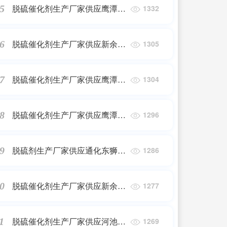
脱硫催化剂生产厂家供应鹰潭市
5
1332
东狮牌DSH高硫容抑盐脱硫催化
剂
脱硫催化剂生产厂家供应新余市
6
1305
东狮牌DSH高硫容抑盐脱硫催化
剂
脱硫催化剂生产厂家供应鹰潭市
7
1304
东狮牌888化肥脱硫催化剂
脱硫催化剂生产厂家供应鹰潭市
8
1296
东狮牌888-JDS焦炉气脱硫催化
剂
脱硫剂生产厂家供应通化东狮牌
9
1286
DSH高硫容抑盐脱硫催化剂
脱硫催化剂生产厂家供应新余市
0
1277
东狮牌888-JDS焦炉气脱硫催化
剂
脱硫催化剂生产厂家供应河池市
1
1269