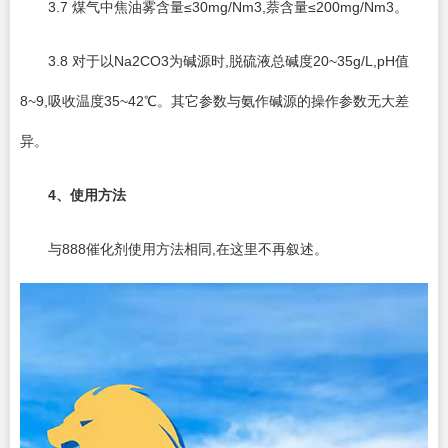
3.7 煤气中焦油雾含量≤30mg/Nm3,萘含量≤200mg/Nm3。
3.8 对于以Na2CO3为碱源时,脱硫液总碱度20~35g/L,pH值
8~9,吸收温度35~42℃。其它参数与氨作碱源的操作参数无大差
异。
4
、使用方法
与888催化剂使用方法相同,在这里不再叙述。