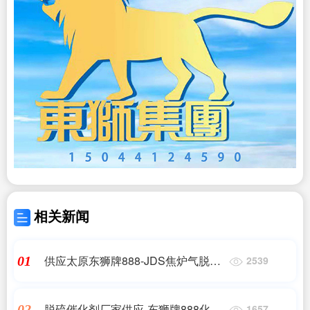
相关新闻
供应太原东狮牌888-JDS焦炉气脱硫
01
2539
催化剂
脱硫催化剂厂家供应-东狮牌888化肥
02
1657