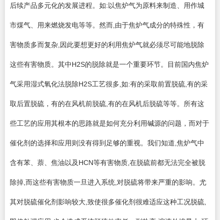
后续产品多元化的发展进程。如:以焦炉气为原料来制造、用作城
市煤气、用来燃烧发电等等。然而,由于焦炉气成分的特殊性，有
害物质多而复杂,因此要想更好的利用焦炉气就必须尽可能地脱除
这些有害物质。其中H2S的脱除就是一个重要环节。目前国内焦炉
气采用湿式氧化法脱除H2S工艺很多,如:有的采取前置脱硫,有的采
取后置脱硫，有的在风机前脱硫,有的在风机后脱硫等等。所有这
些工艺的应用其根本的思路就是如何充分利用碱源的问题，而对于
催化剂的选择和应用则没有得到足够的重视。我们知道,焦炉气中
含有苯、萘、焦油以及HCN等有害物质,在脱硫前都无法完全被脱
除掉,而这些有害物质一旦进入系统,对脱硫将带来严重的影响。尤
其对脱硫催化剂影响较大,致使很多催化剂很难适应这种工况脱硫,