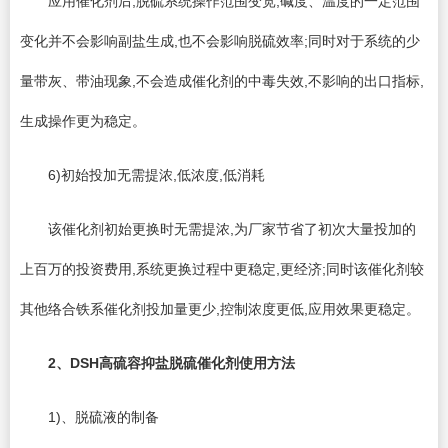
应用催化剂后,脱硫系统操作范围变宽,碱度、温度的一定范围
变化并不会影响副盐生成,也不会影响脱硫效率;同时对于系统的少
量带灰、带油现象,不会造成催化剂的中毒失效,不影响的出口指标,
生成操作更为稳定。
6)初始投加无需提浓,低浓度,低消耗
该催化剂初始更换时无需提浓,为厂家节省了初次大量投加的
上百万的投资费用,系统更换过程中更稳定,更经济;同时该催化剂较
其他络合铁系催化剂投加量更少,控制浓度更低,应用效果更稳定。
2、
DSH
高硫容抑盐脱硫催化剂使用方法
1)、脱硫液的制备