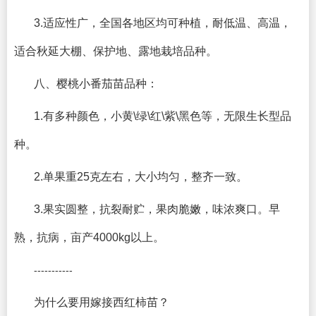
3.适应性广，全国各地区均可种植，耐低温、高温，
适合秋延大棚、保护地、露地栽培品种。
八、樱桃小番茄苗品种：
1.有多种颜色，小黄\绿\红\紫\黑色等，无限生长型品
种。
2.单果重25克左右，大小均匀，整齐一致。
3.果实圆整，抗裂耐贮，果肉脆嫩，味浓爽口。早
熟，抗病，亩产4000kg以上。
-----------
为什么要用嫁接西红柿苗？