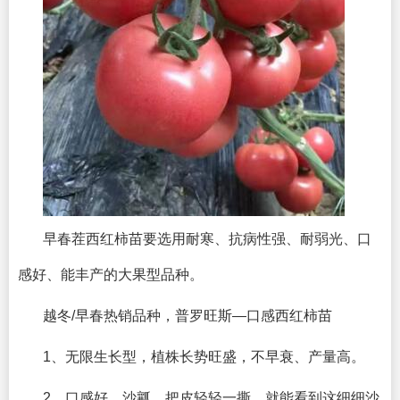
早春茬西红柿苗要选用耐寒、抗病性强、耐弱光、口
感好、能丰产的大果型品种。
越冬/早春热销品种，普罗旺斯—口感西红柿苗
1、无限生长型，植株长势旺盛，不早衰、产量高。
2、口感好，沙瓤，把皮轻轻一撕，就能看到这细细沙