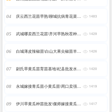
病西兰花苗2023
庆云西兰花苗早熟\聊城抗病青花菜苗
04
1483
育苗厂2023
武城哪卖西兰花苗\齐河早熟秋茬种西
05
1429
兰花苗2023
白城薄皮辣椒苗\白山大果尖椒苗羊角
06
1426
椒苗2024
尉氏旱黄瓜苗育苗基地\杞县批发水果
07
1420
小黄瓜苗2024
永城嫁接青瓜苗小黄瓜苗\周口卖强雌
08
1419
黄瓜种苗厂
伊川旱黄瓜种苗批发\偃师嫁接黄瓜苗
09
1417
育苗基地2024