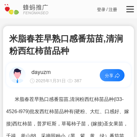
登录
/
注册
米脂春茬早熟口感番茄苗,清涧
粉西红柿苗品种
dayuzm
分享
2025年1月31日
387
米脂春茬早熟口感番茄苗,清涧粉西红柿苗品种
(I33-
4526-I979)批发西红柿苗品种有(硬粉、大红、口感好、嫁
接)西红柿苗，普罗旺斯，草莓柿子苗，(嫁接)圣女果苗，
千禧、釜山88，采摘园种小（黑、紫、黄、绿）番茄苗