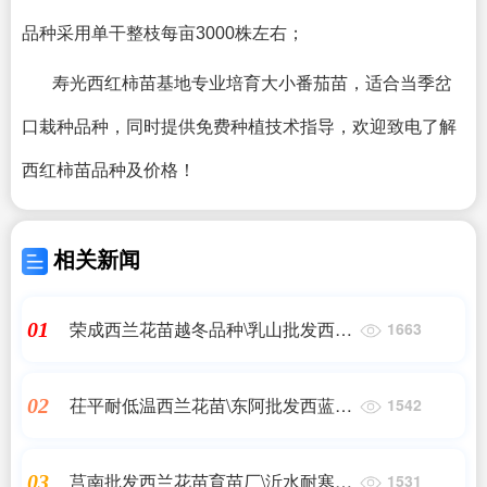
品种采用单干整枝每亩3000株左右；
寿光西红柿苗基地专业培育大小番茄苗，适合当季岔
口栽种品种，同时提供免费种植技术指导，欢迎致电了解
西红柿苗品种及价格！
相关新闻
荣成西兰花苗越冬品种\乳山批发西兰
01
1663
花苗育苗厂2023
茌平耐低温西兰花苗\东阿批发西蓝花
02
1542
苗厂家2023
莒南批发西兰花苗育苗厂\沂水耐寒抗
03
1531