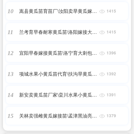
嵩县黄瓜苗育苗厂\汝阳卖旱黄瓜嫁接
10
1415
苗基地2024
兰考育早春耐寒黄瓜苗\洛阳嫁接大小
11
1415
黄瓜苗基地2024
宜阳早春嫁接黄瓜苗\洛宁育大刺包旱
12
1396
黄瓜苗基地2024
项城水果小黄瓜苗代育\扶沟旱黄瓜嫁
13
1392
接苗基地
新安卖黄瓜苗厂家\栾川水果小黄瓜种
14
1391
苗\嫁接苗2024
关林卖强雌黄瓜嫁接苗\孟津黑油亮绿
15
1379
瓤黄瓜种苗厂2024