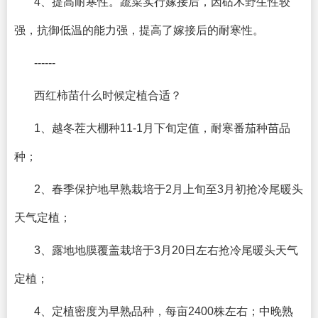
4、提高耐寒性。蔬菜实行嫁接后，因砧木野生性较
强，抗御低温的能力强，提高了嫁接后的耐寒性。
------
西红柿苗什么时候定植合适？
1、越冬茬大棚种11-1月下旬定值，耐寒番茄种苗品
种；
2、春季保护地早熟栽培于2月上旬至3月初抢冷尾暖头
天气定植；
3、露地地膜覆盖栽培于3月20日左右抢冷尾暖头天气
定植；
4、定植密度为早熟品种，每亩2400株左右；中晚熟