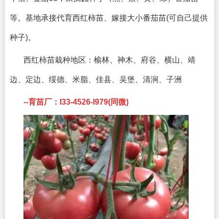
等。基地承接代育西红柿苗、嫁接大小番茄苗(可自己提供
种子)。
西红柿苗栽种地区：
榆林、神木、府谷、横山、靖
边、定边、绥德、米脂、佳县、吴堡、清涧、子洲
--育苗厂：I33-4526-I979(同微)