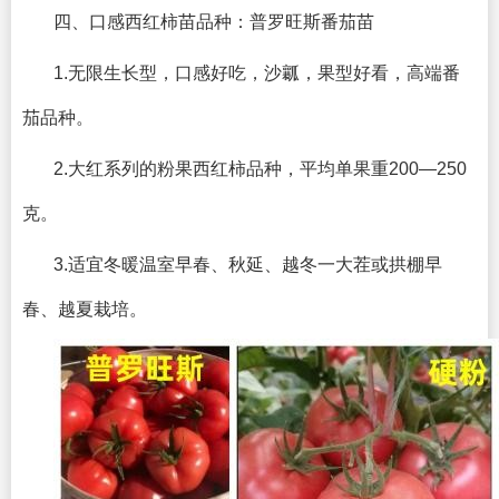
四、口感西红柿苗品种：普罗旺斯番茄苗
1.无限生长型，口感好吃，沙瓤，果型好看，高端番
茄品种。
2.大红系列的粉果西红柿品种，平均单果重200—250
克。
3.适宜冬暖温室早春、秋延、越冬一大茬或拱棚早
春、越夏栽培。