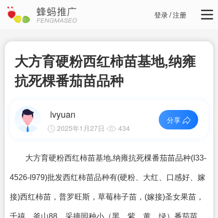
登录
/
注册
大方育硬粉西红柿苗基地,纳雍
抗死棵番茄苗品种
lvyuan
分享
2025年1月27日
434
大方育硬粉西红柿苗基地,纳雍抗死棵番茄苗品种
(I33-
4526-I979)批发西红柿苗品种有(硬粉、大红、口感好、嫁
接)西红柿苗，普罗旺斯，草莓柿子苗，(嫁接)圣女果苗，
千禧、釜山88，采摘园种小（黑、紫、黄、绿）番茄苗