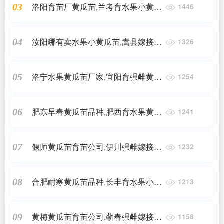
洛阳育苗厂黄瓜苗,兰考育水果小黄瓜
03
1446
苗基地2025
汝阳哪有卖水果小黄瓜苗,嵩县嫁接黄
04
1326
瓜苗批发基地2025
洛宁水果黄瓜苗厂家,宜阳育强雌黄瓜
05
1254
种苗基地2025
肥东早春黄瓜苗品种,肥西育水果黄瓜
06
1241
种苗厂2025
偃师黄瓜苗育苗公司,伊川强雌嫁接黄
07
1232
瓜苗育苗厂2025
合肥耐寒黄瓜苗品种,长丰育水果小黄
08
1213
瓜苗2025
黄梅黄瓜苗育苗公司,蕲春强雌嫁接黄
09
1158