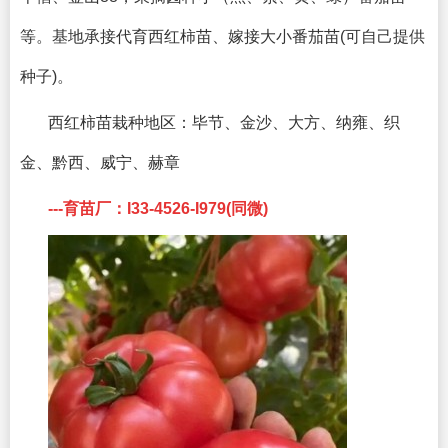
等。基地承接代育西红柿苗、嫁接大小番茄苗(可自己提供
种子)。
西红柿苗栽种地区：
毕节、金沙、大方、纳雍、织
金、黔西、威宁、赫章
---育苗厂：I33-4526-I979(同微)