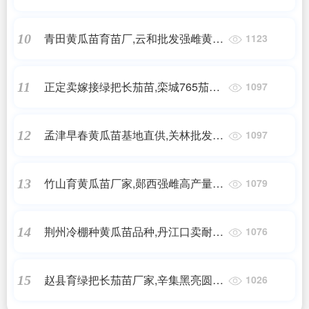
瓜苗育苗厂2025
青田黄瓜苗育苗厂,云和批发强雌黄瓜
10
1123
苗基地2025
正定卖嫁接绿把长茄苗,栾城765茄子
11
1097
苗厂家(2025)
孟津早春黄瓜苗基地直供,关林批发黄
12
1097
瓜苗厂家2025
竹山育黄瓜苗厂家,郧西强雌高产量黄
13
1079
瓜苗2025
荆州冷棚种黄瓜苗品种,丹江口卖耐寒
14
1076
早熟黄瓜苗基地
赵县育绿把长茄苗厂家,辛集黑亮圆茄
15
1026
子嫁接苗(2025)