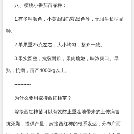
八、樱桃小番茄苗品种：
1.有多种颜色，小黄\绿\红\紫\黑色等，无限生长型品
种。
2.单果重25克左右，大小均匀，整齐一致。
3.果实圆整，抗裂耐贮，果肉脆嫩，味浓爽口。早
熟，抗病，亩产4000kg以上。
-----------
为什么要用嫁接西红柿苗？
嫁接西红柿苗可以有效防止重茬地带来的土传病害，
抗死颗，提供产量，嫁接西红柿的根系发达，分布广而