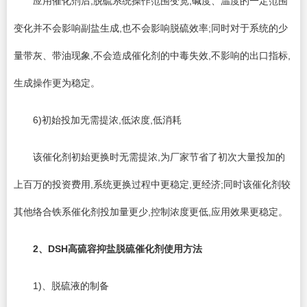
应用催化剂后,脱硫系统操作范围变宽,碱度、温度的一定范围
变化并不会影响副盐生成,也不会影响脱硫效率;同时对于系统的少
量带灰、带油现象,不会造成催化剂的中毒失效,不影响的出口指标,
生成操作更为稳定。
6)初始投加无需提浓,低浓度,低消耗
该催化剂初始更换时无需提浓,为厂家节省了初次大量投加的
上百万的投资费用,系统更换过程中更稳定,更经济;同时该催化剂较
其他络合铁系催化剂投加量更少,控制浓度更低,应用效果更稳定。
2、
DSH
高硫容抑盐脱硫催化剂使用方法
1)、脱硫液的制备