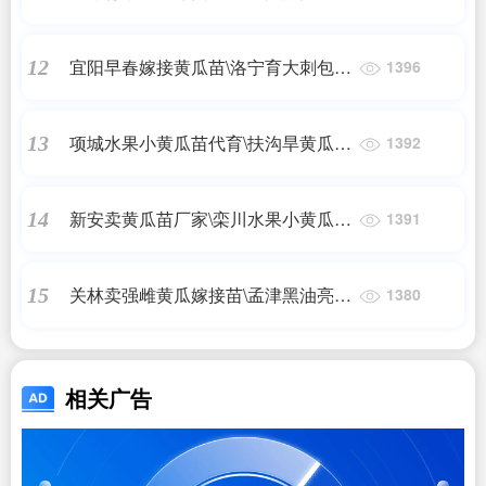
黄瓜苗基地2024
宜阳早春嫁接黄瓜苗\洛宁育大刺包旱
12
1396
黄瓜苗基地2024
项城水果小黄瓜苗代育\扶沟旱黄瓜嫁
13
1392
接苗基地
新安卖黄瓜苗厂家\栾川水果小黄瓜种
14
1391
苗\嫁接苗2024
关林卖强雌黄瓜嫁接苗\孟津黑油亮绿
15
1380
瓤黄瓜种苗厂2024
相关广告