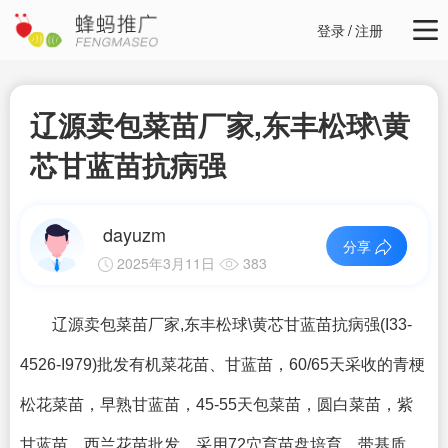
登录
/
注册
辽源卖包菜苗厂家,东丰松球\黄
芯甘蓝苗抗病强
dayuzm
分享
2025年3月11日
383
辽源卖包菜苗厂家,东丰松球\黄芯甘蓝苗抗病强
(I33-
4526-I979)批发有机菜花苗、甘蓝苗，60/65天采收的青梗
松花菜苗，早熟甘蓝苗，45-55天包菜苗，圆白菜苗，紫
甘蓝苗，西兰花苗批发，采用72穴育苗盘培育，带基质