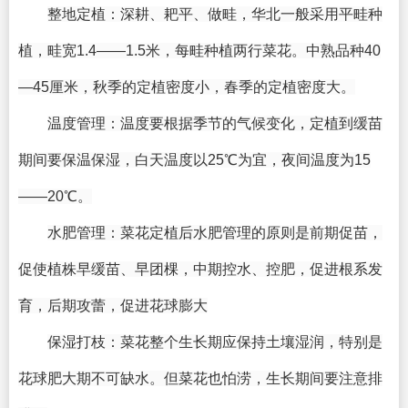
整地定植：深耕、耙平、做畦，华北一般采用平畦种
植，畦宽1.4——1.5米，每畦种植两行菜花。中熟品种40
—45厘米，秋季的定植密度小，春季的定植密度大。
温度管理：温度要根据季节的气候变化，定植到缓苗
期间要保温保湿，白天温度以25℃为宜，夜间温度为15
——20℃。
水肥管理：菜花定植后水肥管理的原则是前期促苗，
促使植株早缓苗、早团棵，中期控水、控肥，促进根系发
育，后期攻蕾，促进花球膨大
保湿打枝：菜花整个生长期应保持土壤湿润，特别是
花球肥大期不可缺水。但菜花也怕涝，生长期间要注意排