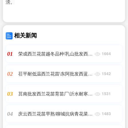
涝。
相关新闻
荣成西兰花苗越冬品种\乳山批发西兰
01
1664
花苗育苗厂2023
茌平耐低温西兰花苗\东阿批发西蓝花
02
1542
苗厂家2023
莒南批发西兰花苗育苗厂\沂水耐寒抗
03
1531
病西兰花苗2023
庆云西兰花苗早熟\聊城抗病青花菜苗
04
1483
育苗厂2023