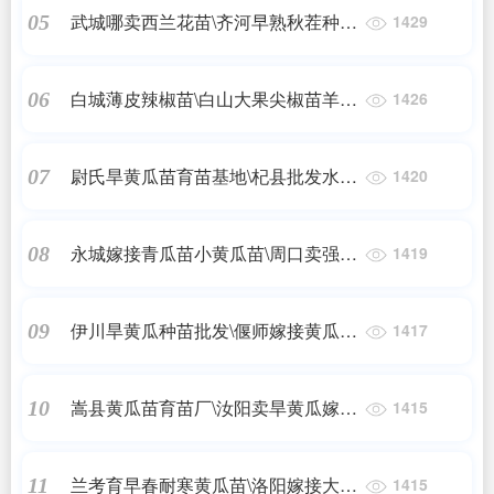
武城哪卖西兰花苗\齐河早熟秋茬种西
05
1429
兰花苗2023
白城薄皮辣椒苗\白山大果尖椒苗羊角
06
1426
椒苗2024
尉氏旱黄瓜苗育苗基地\杞县批发水果
07
1420
小黄瓜苗2024
永城嫁接青瓜苗小黄瓜苗\周口卖强雌
08
1419
黄瓜种苗厂
伊川旱黄瓜种苗批发\偃师嫁接黄瓜苗
09
1417
育苗基地2024
嵩县黄瓜苗育苗厂\汝阳卖旱黄瓜嫁接
10
1415
苗基地2024
兰考育早春耐寒黄瓜苗\洛阳嫁接大小
11
1415