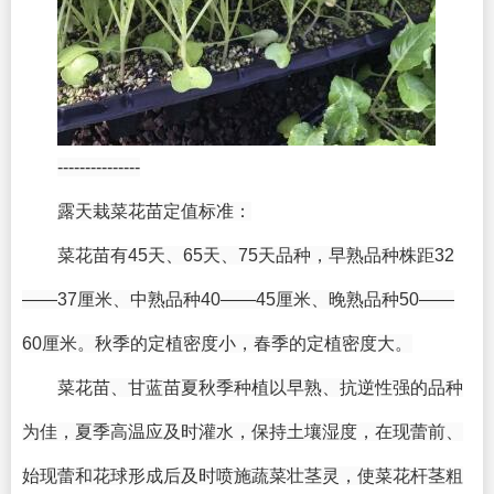
---------------
露天栽菜花苗定值标准：
菜花苗有45天、65天、75天品种，早熟品种株距32
——37厘米、中熟品种40——45厘米、晚熟品种50——
60厘米。秋季的定植密度小，春季的定植密度大。
菜花苗、甘蓝苗夏秋季种植以早熟、抗逆性强的品种
为佳，夏季高温应及时灌水，保持土壤湿度，在现蕾前、
始现蕾和花球形成后及时喷施蔬菜壮茎灵，使菜花杆茎粗