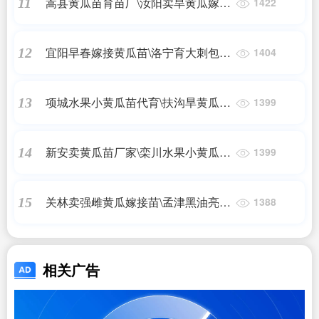
嵩县黄瓜苗育苗厂\汝阳卖旱黄瓜嫁接
11
1422
苗基地2024
宜阳早春嫁接黄瓜苗\洛宁育大刺包旱
12
1404
黄瓜苗基地2024
项城水果小黄瓜苗代育\扶沟旱黄瓜嫁
13
1399
接苗基地
新安卖黄瓜苗厂家\栾川水果小黄瓜种
14
1399
苗\嫁接苗2024
关林卖强雌黄瓜嫁接苗\孟津黑油亮绿
15
1388
瓤黄瓜种苗厂2024
相关广告