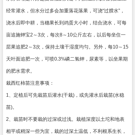
经常灌水，但水分过多会加重落花落果，可浇“过膛水”，
浇水后即中耕，当穗果长到鸡蛋大小时，结合浇水，可每
亩追施钾宝2～3次，每次8～10公斤左右，以后每坐住一
层果追肥2～3次，保持土壤干湿度均匀。另外，每10～15
天叶面追肥一次，可喷0.3%磷二氢钾，尿素等，以坐果期
的肥水需求。
栽西红柿苗注意事项：
1、定植后可先栽苗后灌水(干栽)，或先灌水后栽苗(水稳
苗)。
2、栽苗时不要栽的过深或过浅。栽植深度以土坨和地表
相平或稍深一些为宜，栽的过深土温低，不利根系生长，