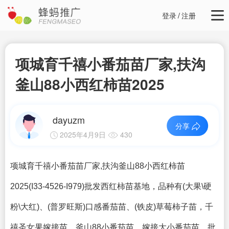
登录
/
注册
项城育千禧小番茄苗厂家,扶沟
釜山88小西红柿苗2025
dayuzm
分享
2025年4月9日
430
项城育千禧小番茄苗厂家,扶沟釜山88小西红柿苗
2025
(I33-4526-I979)批发西红柿苗基地，品种有(大果\硬
粉\大红)、(普罗旺斯)口感番茄苗、(铁皮)草莓柿子苗，千
禧圣女果嫁接苗、釜山88小番茄苗、嫁接大小番茄苗，批