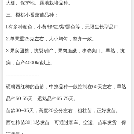
大棚、保护地、露地栽培品种。
三、樱桃小番茄苗品种：
I.有多种颜色，小黄/绿/红/紫/黑色等，无限生长型品种。
2.单果重25克左右，大小均匀，整齐一致。
3.果实圆整，抗裂耐贮，果肉脆嫩，味浓爽口。早熟，抗
病，亩产4000kg以上。
----------------------
硬粉西红柿的苗龄，中熟品种一般控制在60天左右，早熟
品种50-55天，迟熟品种65-75天。
苗龄30~35天，高度20公分左右，粗壮苗，正好发苗。
西红柿苗3叶1芯发苗，可通过客车、空运、苗车发货，保