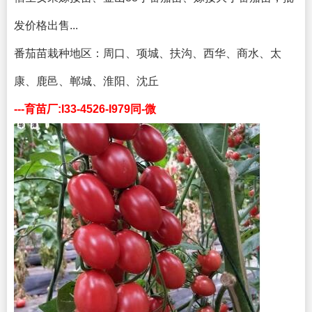
发价格出售...
番茄苗栽种地区：
周口、项城、扶沟、西华、商水、太
康、鹿邑、郸城、淮阳、沈丘
---育苗厂:I33-4526-I979同-微