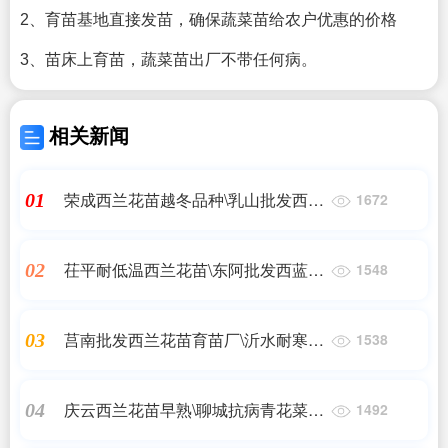
2、育苗基地直接发苗，确保蔬菜苗给农户优惠的价格
3、苗床上育苗，蔬菜苗出厂不带任何病。
相关新闻
荣成西兰花苗越冬品种\乳山批发西兰
01
1672
花苗育苗厂2023
茌平耐低温西兰花苗\东阿批发西蓝花
02
1548
苗厂家2023
莒南批发西兰花苗育苗厂\沂水耐寒抗
03
1538
病西兰花苗2023
庆云西兰花苗早熟\聊城抗病青花菜苗
04
1492
育苗厂2023