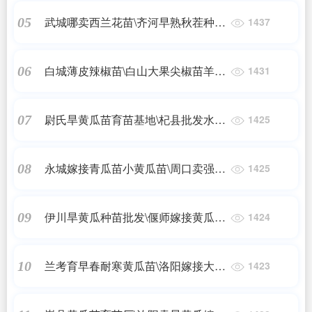
武城哪卖西兰花苗\齐河早熟秋茬种西
05
1437
兰花苗2023
白城薄皮辣椒苗\白山大果尖椒苗羊角
06
1431
椒苗2024
尉氏旱黄瓜苗育苗基地\杞县批发水果
07
1425
小黄瓜苗2024
永城嫁接青瓜苗小黄瓜苗\周口卖强雌
08
1425
黄瓜种苗厂
伊川旱黄瓜种苗批发\偃师嫁接黄瓜苗
09
1424
育苗基地2024
兰考育早春耐寒黄瓜苗\洛阳嫁接大小
10
1423
黄瓜苗基地2024