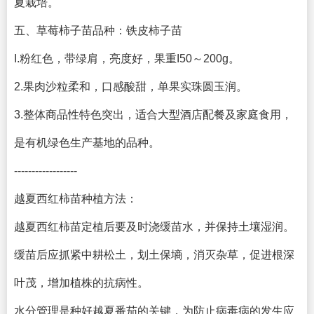
夏栽培。
五、草莓柿子苗品种：铁皮柿子苗
I.粉红色，带绿肩，亮度好，果重I50～200g。
2.果肉沙粒柔和，口感酸甜，单果实珠圆玉润。
3.整体商品性特色突出，适合大型酒店配餐及家庭食用，
是有机绿色生产基地的品种。
------------------
越夏西红柿苗种植方法：
越夏西红柿苗定植后要及时浇缓苗水，并保持土壤湿润。
缓苗后应抓紧中耕松土，划土保墒，消灭杂草，促进根深
叶茂，增加植株的抗病性。
水分管理是种好越夏番茄的关键，为防止病毒病的发生应