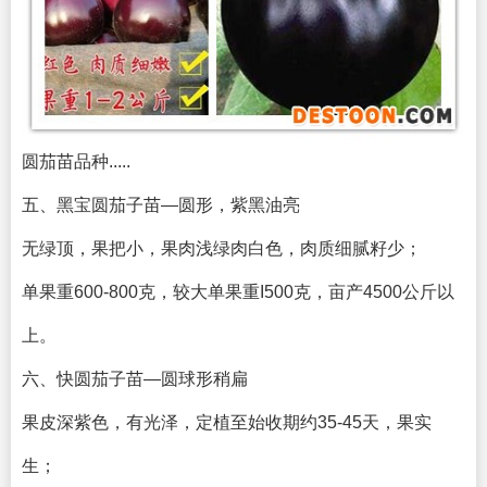
圆茄苗品种.....
五、黑宝圆茄子苗—圆形，紫黑油亮
无绿顶，果把小，果肉浅绿肉白色，肉质细腻籽少；
单果重600-800克，较大单果重I500克，亩产4500公斤以
上。
六、快圆茄子苗—圆球形稍扁
果皮深紫色，有光泽，定植至始收期约35-45天，果实
生；