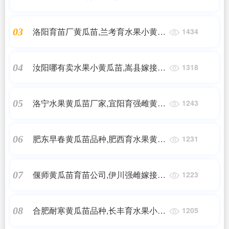
黄瓜苗育苗厂
洛阳育苗厂黄瓜苗,兰考育水果小黄瓜
03
1434
苗基地2025
汝阳哪有卖水果小黄瓜苗,嵩县嫁接黄
04
1318
瓜苗批发基地2025
洛宁水果黄瓜苗厂家,宜阳育强雌黄瓜
05
1243
种苗基地2025
肥东早春黄瓜苗品种,肥西育水果黄瓜
06
1231
种苗厂2025
偃师黄瓜苗育苗公司,伊川强雌嫁接黄
07
1223
瓜苗育苗厂2025
合肥耐寒黄瓜苗品种,长丰育水果小黄
08
1205
瓜苗2025