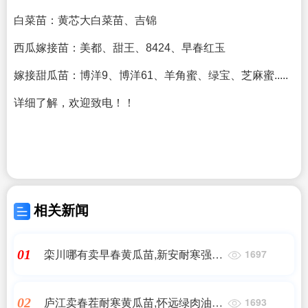
白菜苗：黄芯大白菜苗、吉锦
西瓜嫁接苗：美都、甜王、8424、早春红玉
嫁接甜瓜苗：博洋9、博洋61、羊角蜜、绿宝、芝麻蜜.....
详细了解，欢迎致电！！
相关新闻
栾川哪有卖早春黄瓜苗,新安耐寒强雌
01
1697
黄瓜苗基地2025
庐江卖春茬耐寒黄瓜苗,怀远绿肉油亮
02
1693