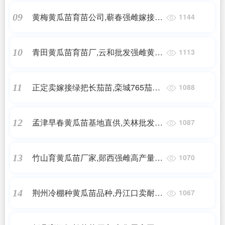
黄梅黄瓜苗育苗公司,蕲春强雌嫁接黄
09
1144
瓜苗育苗厂2025
青田黄瓜苗育苗厂,云和批发强雌黄瓜
10
1113
苗基地2025
正定卖嫁接绿把长茄苗,栾城765茄子
11
1088
苗厂家(2025)
孟津早春黄瓜苗基地直供,关林批发黄
12
1087
瓜苗厂家2025
竹山育黄瓜苗厂家,郧西强雌高产量黄
13
1070
瓜苗2025
荆州冷棚种黄瓜苗品种,丹江口卖耐寒
14
1067
早熟黄瓜苗基地