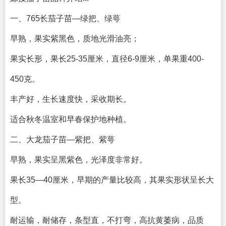
一、765长茄子苗—绿把、绿萼
早熟，果实紫黑色，质地光滑油亮；
果实长形，果长25-35厘米，直径6-9厘米，单果重400-
450克。
丰产好，生长速度快，采收期长。
适合秋冬温室和早春保护地种植。
二、大龙茄子苗—紫把、紫萼
早熟，果实呈黑紫色，光泽度非常好。
果长35—40厘米，早期的产量比较高，其果实形状呈长大
型。
耐运输，耐储存，条型直，不打弯，高抗黄萎病，品质