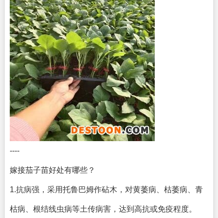
----
嫁接茄子苗好处有哪些？
1.抗病强，采用托鲁巴姆作砧木，对黄萎病、枯萎病、青
枯病、根结线虫病等土传病害，达到高抗或免疫程度。