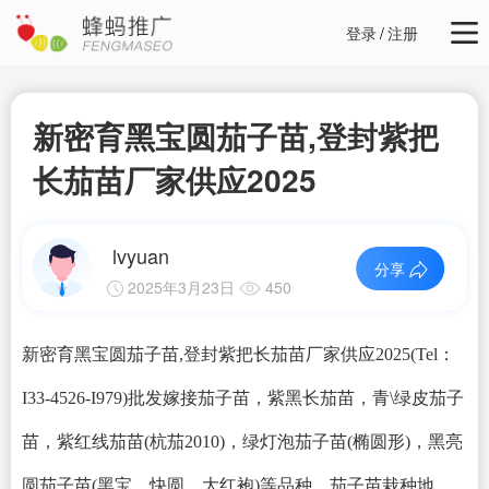
登录
/
注册
新密育黑宝圆茄子苗,登封紫把
长茄苗厂家供应2025
lvyuan
分享
2025年3月23日
450
新密育黑宝圆茄子苗,登封紫把长茄苗厂家供应2025(Tel：
I33-4526-I979)批发嫁接茄子苗，紫黑长茄苗，青\绿皮茄子
苗，紫红线茄苗(杭茄2010)，绿灯泡茄子苗(椭圆形)，黑亮
圆茄子苗(黑宝、快圆、大红袍)等品种。茄子苗栽种地