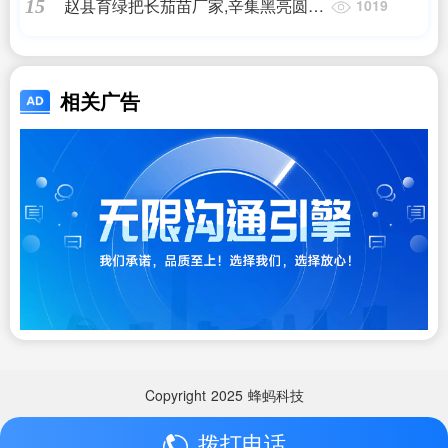
赵县育绿把长茄苗厂家,辛集黑亮圆茄
15
1019
子嫁接苗(2025)
相关广告
Copyright
2025
蜂蚂科技
拨打电话
Copyright
2025
蜂蚂科技