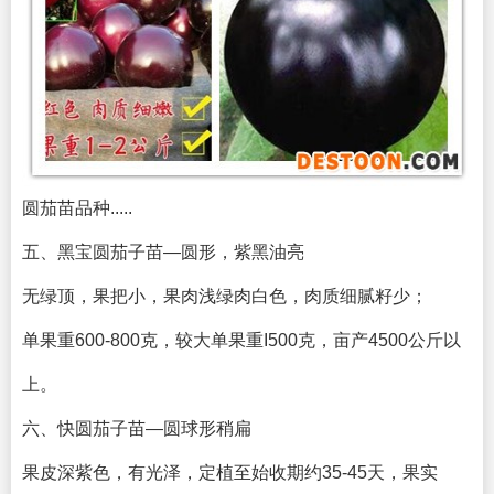
圆茄苗品种.....
五、黑宝圆茄子苗—圆形，紫黑油亮
无绿顶，果把小，果肉浅绿肉白色，肉质细腻籽少；
单果重600-800克，较大单果重I500克，亩产4500公斤以
上。
六、快圆茄子苗—圆球形稍扁
果皮深紫色，有光泽，定植至始收期约35-45天，果实