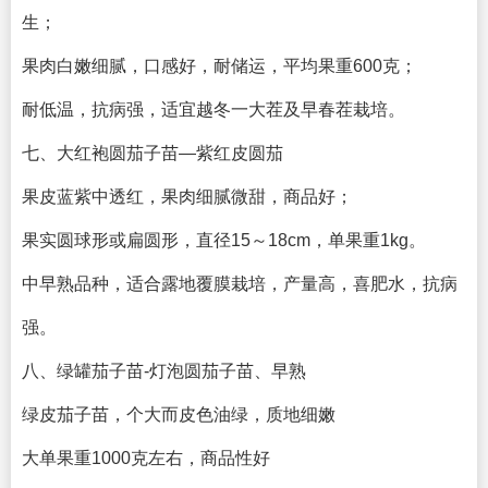
生；
果肉白嫩细腻，口感好，耐储运，平均果重600克；
耐低温，抗病强，适宜越冬一大茬及早春茬栽培。
七、大红袍圆茄子苗—紫红皮圆茄
果皮蓝紫中透红，果肉细腻微甜，商品好；
果实圆球形或扁圆形，直径15～18cm，单果重1kg。
中早熟品种，适合露地覆膜栽培，产量高，喜肥水，抗病
强。
八、绿罐茄子苗-灯泡圆茄子苗、早熟
绿皮茄子苗，个大而皮色油绿，质地细嫩
大单果重1000克左右，商品性好