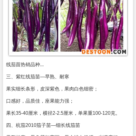
线茄苗热销品种...
三、紫红线茄苗—早熟、耐寒
果实细长条形，皮深紫色，果肉白色细密；
口感好，品质佳，座果能力强；
果长35-40厘米，横径2-2.5厘米，单果重100-120克。
四、杭茄2010茄子苗—细长线茄苗