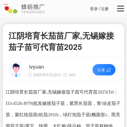
登录
/
注册
江阴培育长茄苗厂家,无锡嫁接
茄子苗可代育苗2025
lvyuan
分享
2025年3月22日
406
江阴培育长茄苗厂家,无锡嫁接茄子苗可代育苗2025(Tel：
I33-4526-I979)批发嫁接茄子苗，紫黑长茄苗，青\绿皮茄子
苗，紫红线茄苗(杭茄2010)，绿灯泡茄子苗(椭圆形)，黑亮
圆茄子苗(黑宝、快圆、大红袍)等品种。茄子苗栽种地