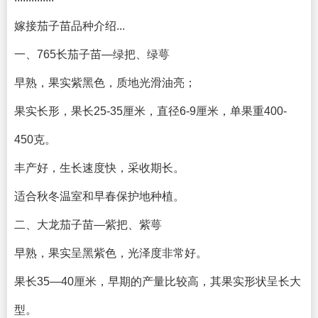
嫁接茄子苗品种介绍...
一、765长茄子苗—绿把、绿萼
早熟，果实紫黑色，质地光滑油亮；
果实长形，果长25-35厘米，直径6-9厘米，单果重400-
450克。
丰产好，生长速度快，采收期长。
适合秋冬温室和早春保护地种植。
二、大龙茄子苗—紫把、紫萼
早熟，果实呈黑紫色，光泽度非常好。
果长35—40厘米，早期的产量比较高，其果实形状呈长大
型。