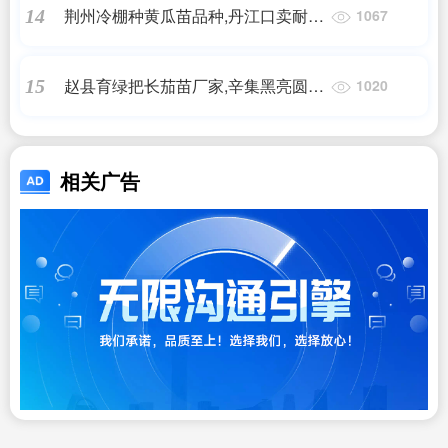
荆州冷棚种黄瓜苗品种,丹江口卖耐寒
14
1067
早熟黄瓜苗基地
赵县育绿把长茄苗厂家,辛集黑亮圆茄
15
1020
子嫁接苗(2025)
相关广告