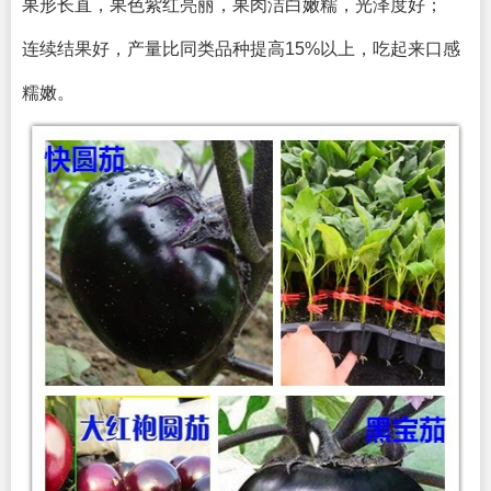
果形长直，果色紫红亮丽，果肉洁白嫩糯，光泽度好；
连续结果好，产量比同类品种提高15%以上，吃起来口感
糯嫩。