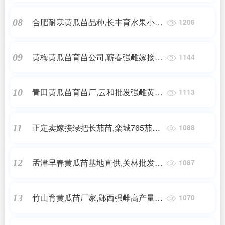
合肥耐寒黄瓜苗品种,长丰育水果小黄
08
1206
瓜苗2025
黄梅黄瓜苗育苗公司,蕲春强雌嫁接黄
09
1144
瓜苗育苗厂2025
青田黄瓜苗育苗厂,云和批发强雌黄瓜
10
1113
苗基地2025
正定卖嫁接绿把长茄苗,栾城765茄子
11
1088
苗厂家(2025)
孟津早春黄瓜苗基地直供,关林批发黄
12
1087
瓜苗厂家2025
竹山育黄瓜苗厂家,郧西强雌高产量黄
13
1070
瓜苗2025