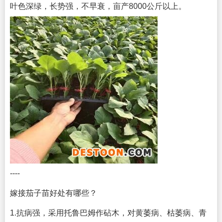
叶色深绿，长势强，不早衰，亩产8000公斤以上。
----
嫁接茄子苗好处有哪些？
1.抗病强，采用托鲁巴姆作砧木，对黄萎病、枯萎病、青