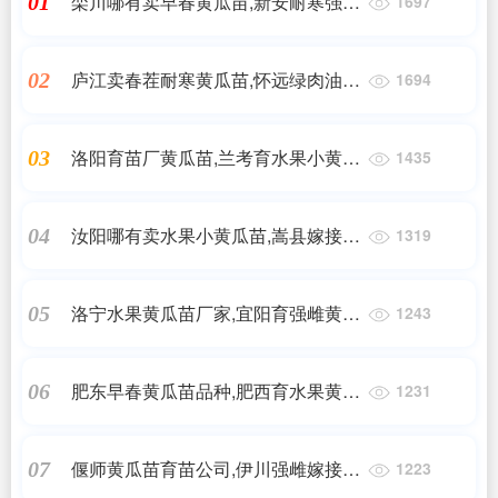
栾川哪有卖早春黄瓜苗,新安耐寒强雌
01
1697
黄瓜苗基地2025
庐江卖春茬耐寒黄瓜苗,怀远绿肉油亮
02
1694
黄瓜苗育苗厂
洛阳育苗厂黄瓜苗,兰考育水果小黄瓜
03
1435
苗基地2025
汝阳哪有卖水果小黄瓜苗,嵩县嫁接黄
04
1319
瓜苗批发基地2025
洛宁水果黄瓜苗厂家,宜阳育强雌黄瓜
05
1243
种苗基地2025
肥东早春黄瓜苗品种,肥西育水果黄瓜
06
1231
种苗厂2025
偃师黄瓜苗育苗公司,伊川强雌嫁接黄
07
1223
瓜苗育苗厂2025