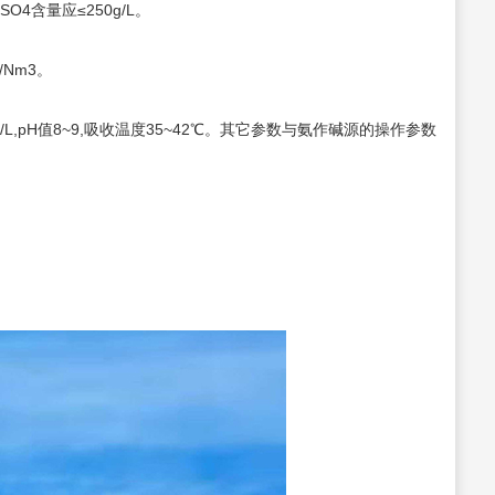
SO4含量应≤250g/L。
/Nm3。
/L,pH值8~9,吸收温度35~42℃。其它参数与氨作碱源的操作参数