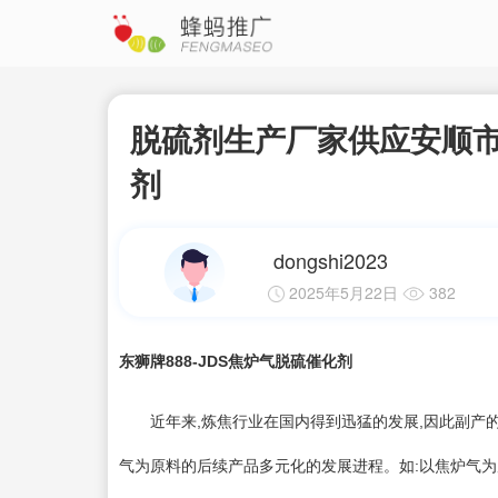
脱硫剂生产厂家供应安顺市东
剂
dongshi2023
2025年5月22日
382
东狮牌888-JDS焦炉气脱硫催化剂
近年来,炼焦行业在国内得到迅猛的发展,因此副产的
气为原料的后续产品多元化的发展进程。如:以焦炉气为