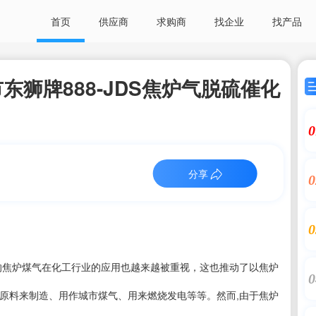
首页
供应商
求购商
找企业
找产品
狮牌888-JDS焦炉气脱硫催化
0
分享
0
0
焦炉煤气在化工行业的应用也越来越被重视，这也推动了以焦炉
0
原料来制造、用作城市煤气、用来燃烧发电等等。然而,由于焦炉