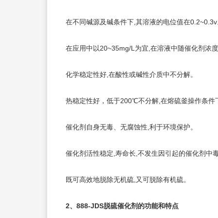
在不同碱源及碱条件下,其溶液的电位值在0.2~0.3v
在应用中以20~35mg/L为宜,在溶液中随催化剂浓
化学稳定性好,在酸性或碱性介质中不分解。
热稳定性好，低于200℃不分解,在熔硫釜操作条件
催化剂自身无毒、无腐蚀性,利于环境保护。
催化剂活性稳定,寿命长,不发生因引起的催化剂中
既可高效地脱除无机硫,又可脱除有机硫。
2
、888-JDS脱硫催化剂的功能和特点