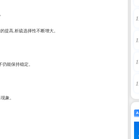
。
1
度的提高,析硫选择性不断增大。
1
1
下仍能保持稳定。
1
毒现象。