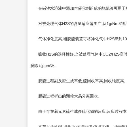
在碱性水溶液中添加本催化剂组成的脱硫液可用于焦炉气
对被处理气体H2S的含量适应范围广,从1g/Nm3到几
气体净化度高,粗脱硫装置可将净化气中H2S降到10m
吸收H2S的选择性好,当被处理气体中CO2/H2S高时
脱除到ppm级。
脱硫过程副反应生成率低,硫回收率高,回收纯度高
脱硫过程析出的颗粒大易分离回收。
由于存在着元素硫生成多硫化物的反应,反应过程本
本产品活性强,用量少,运行经济,使用方便。用于老