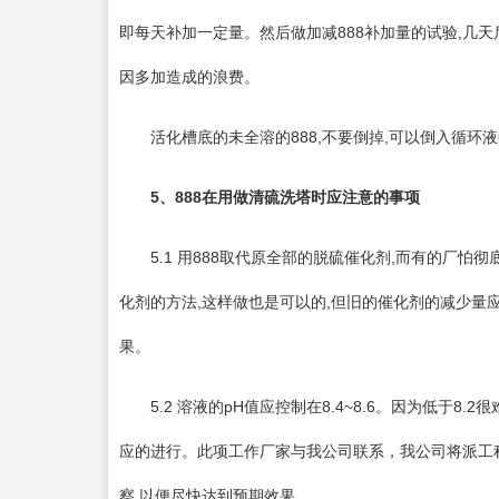
即每天补加一定量。然后做加减888补加量的试验,几
因多加造成的浪费。
活化槽底的未全溶的888,不要倒掉,可以倒入循环
5
、888在用做清硫洗塔时应注意的事项
5.1 用888取代原全部的脱硫催化剂,而有的厂怕
化剂的方法,这样做也是可以的,但旧的催化剂的减少量
果。
5.2 溶液的pH值应控制在8.4~8.6。因为低于8
应的进行。此项工作厂家与我公司联系，我公司将派工程
察,以便尽快达到预期效果。