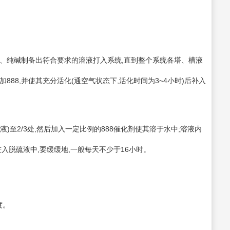
纯碱制备出符合要求的溶液打入系统,直到整个系统各塔、槽液
88,并使其充分活化(通空气状态下,活化时间为3~4小时)后补入
)至2/3处,然后加入一定比例的888催化剂使其溶于水中;溶液内
进入脱硫液中,要缓缓地,一般每天不少于16小时。
度。