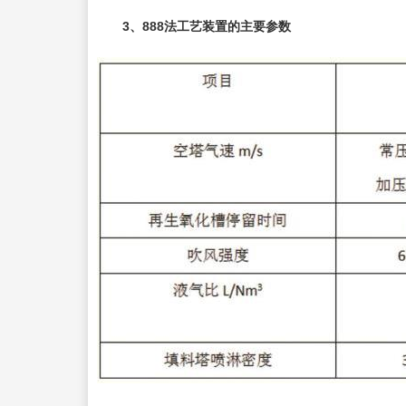
3
、888法工艺装置的主要参数