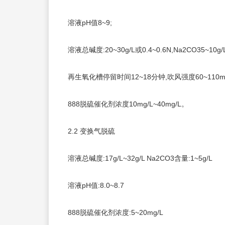
溶液pH值8~9;
溶液总碱度:20~30g/L或0.4~0.6N,Na2CO35~10g/L
再生氧化槽停留时间12~18分钟,吹风强度60~110m3/
888脱硫催化剂浓度10mg/L~40mg/L。
2.2 变换气脱硫
溶液总碱度:17g/L~32g/L Na2CO3含量:1~5g/L
溶液pH值:8.0~8.7
888脱硫催化剂浓度:5~20mg/L