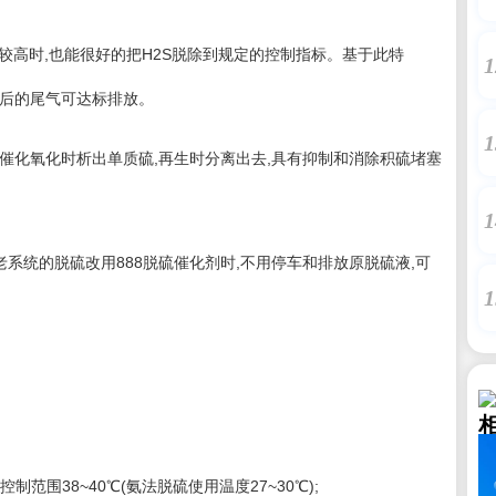
S较高时,也能很好的把H2S脱除到规定的控制指标。基于此特
1
理后的尾气可达标排放。
1
催化氧化时析出单质硫,再生时分离出去,具有抑制和消除积硫堵塞
1
系统的脱硫改用888脱硫催化剂时,不用停车和排放原脱硫液,可
1
范围38~40℃(氨法脱硫使用温度27~30℃);