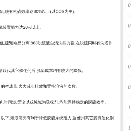
0
脱有机硫效率达80%以上(以COS为主)。
0
装置能力达20%以上。
硫颗粒易分离;888脱硫液自清洗能力强,在脱硫同时有洗塔作
0
0
剂取代其它催化剂后,脱硫成本均有较大的降低。
0
的生成量,大大减少排放和置换溶液的次数。
,时间短,无论以或纯碱为吸收剂,均能保持稳定的脱硫效率。
1
L以下,溶液清亮有利于降低脱硫系统阻力,当使用其它脱硫催化剂
1