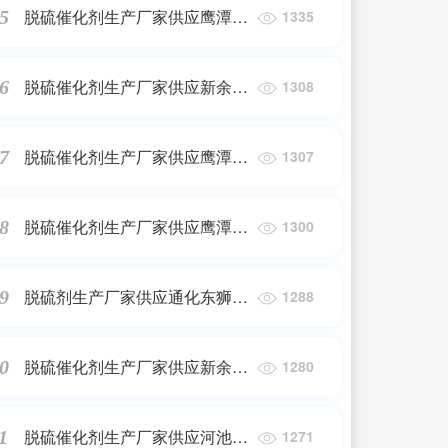
脱硫催化剂生产厂家供应鹰潭市
5
1335
东狮牌DSH高硫容抑盐脱硫催化
剂
脱硫催化剂生产厂家供应新余市
6
1308
东狮牌DSH高硫容抑盐脱硫催化
剂
脱硫催化剂生产厂家供应鹰潭市
7
1307
东狮牌888化肥脱硫催化剂
脱硫催化剂生产厂家供应鹰潭市
8
1300
东狮牌888-JDS焦炉气脱硫催化
剂
脱硫剂生产厂家供应通化东狮牌
9
1288
DSH高硫容抑盐脱硫催化剂
脱硫催化剂生产厂家供应新余市
0
1280
东狮牌888-JDS焦炉气脱硫催化
剂
脱硫催化剂生产厂家供应河池市
1
1271