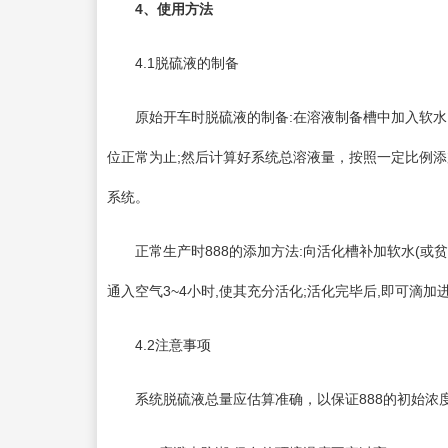
4
、使用方法
4.1脱硫液的制备
原始开车时脱硫液的制备:在溶液制备槽中加入软水、
位正常为止;然后计算好系统总溶液量，按照一定比例添加8
系统。
正常生产时888的添加方法:向活化槽补加软水(或贫液
通入空气3~4小时,使其充分活化;活化完毕后,即可滴加
4.2注意事项
系统脱硫液总量应估算准确，以保证888的初始浓