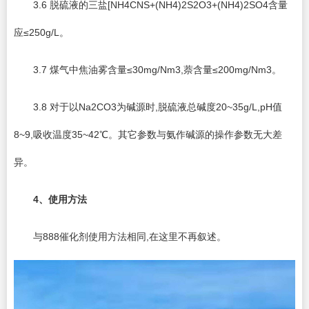
3.6 脱硫液的三盐[NH4CNS+(NH4)2S2O3+(NH4)2SO4含量
应≤250g/L。
3.7 煤气中焦油雾含量≤30mg/Nm3,萘含量≤200mg/Nm3。
3.8 对于以Na2CO3为碱源时,脱硫液总碱度20~35g/L,pH值
8~9,吸收温度35~42℃。其它参数与氨作碱源的操作参数无大差
异。
4
、使用方法
与888催化剂使用方法相同,在这里不再叙述。