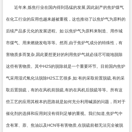
近年来,炼焦行业在国内得到迅猛的发展,因此副产的焦炉煤气
在化工行业的应用也越来越被重视，这也推动了以焦炉气为原料的
后续产品多元化的发展进程。如:以焦炉气为原料来制造、用作城
市煤气、用来燃烧发电等等。然而,由于焦炉气成分的特殊性，有
害物质多而复杂,因此要想更好的利用焦炉气就必须尽可能地脱除
这些有害物质。其中H2S的脱除就是一个重要环节。目前国内焦炉
气采用湿式氧化法脱除H2S工艺很多,如:有的采取前置脱硫,有的采
取后置脱硫，有的在风机前脱硫,有的在风机后脱硫等等。所有这
些工艺的应用其根本的思路就是如何充分利用碱源的问题，而对于
催化剂的选择和应用则没有得到足够的重视。我们知道,焦炉气中
含有苯、萘、焦油以及HCN等有害物质,在脱硫前都无法完全被脱