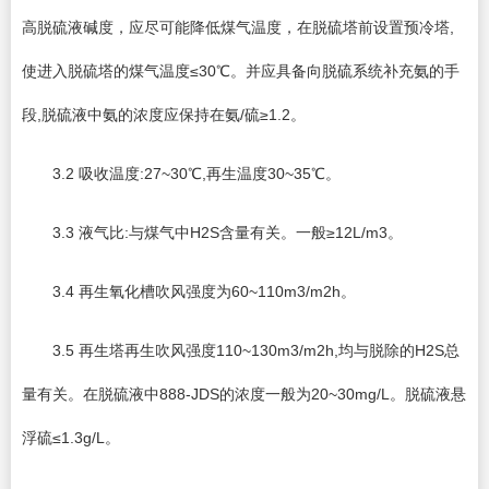
高脱硫液碱度，应尽可能降低煤气温度，在脱硫塔前设置预冷塔,
使进入脱硫塔的煤气温度≤30℃。并应具备向脱硫系统补充氨的手
段,脱硫液中氨的浓度应保持在氨/硫≥1.2。
3.2 吸收温度:27~30℃,再生温度30~35℃。
3.3 液气比:与煤气中H2S含量有关。一般≥12L/m3。
3.4 再生氧化槽吹风强度为60~110m3/m2h。
3.5 再生塔再生吹风强度110~130m3/m2h,均与脱除的H2S总
量有关。在脱硫液中888-JDS的浓度一般为20~30mg/L。脱硫液悬
浮硫≤1.3g/L。