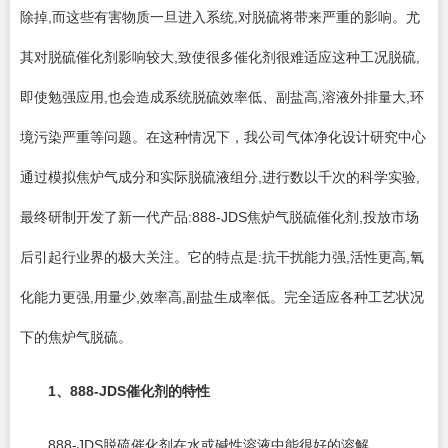
除掉,而这些有害物质一旦进入系统,对脱硫将带来严重的影响。尤
其对脱硫催化剂影响较大,致使很多催化剂很难适应这种工况脱硫,
即使勉强应用,也会造成系统脱硫效率低、副盐高,溶液外排量大,环
境污染严重等问题。在这种情况下，我公司气体净化设计研究中心
通过模拟焦炉气成分和实际脱硫液组分,进行数以千次的科学实验,
最终研制开发了新一代产品:888-JDS焦炉气脱硫催化剂,投放市场
后引起行业界的极大关注。它的特点是:抗干扰能力强,活性更高,氧
化能力更强,用量少,效率高,副盐生成率低。完全适应各种工艺状况
下的焦炉气脱硫。
1
、888-JDS催化剂的特性
888-JDS脱硫催化剂在水或碱性溶液中能很好的溶解。