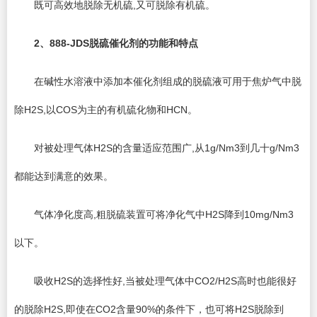
既可高效地脱除无机硫,又可脱除有机硫。
2
、888-JDS脱硫催化剂的功能和特点
在碱性水溶液中添加本催化剂组成的脱硫液可用于焦炉气中脱
除H2S,以COS为主的有机硫化物和HCN。
对被处理气体H2S的含量适应范围广,从1g/Nm3到几十g/Nm3
都能达到满意的效果。
气体净化度高,粗脱硫装置可将净化气中H2S降到10mg/Nm3
以下。
吸收H2S的选择性好,当被处理气体中CO2/H2S高时也能很好
的脱除H2S,即使在CO2含量90%的条件下，也可将H2S脱除到