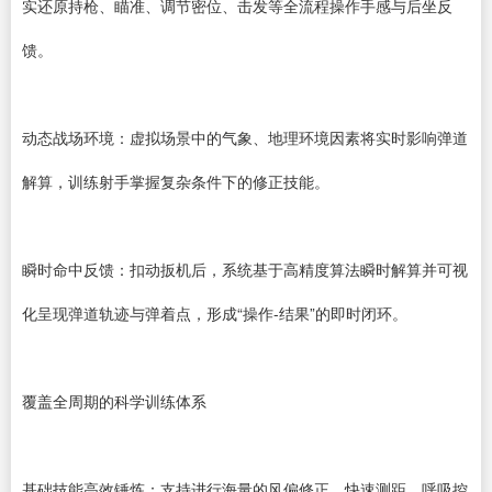
实还原持枪、瞄准、调节密位、击发等全流程操作手感与后坐反
馈。
动态战场环境：虚拟场景中的气象、地理环境因素将实时影响弹道
解算，训练射手掌握复杂条件下的修正技能。
瞬时命中反馈：扣动扳机后，系统基于高精度算法瞬时解算并可视
化呈现弹道轨迹与弹着点，形成“操作-结果”的即时闭环。
覆盖全周期的科学训练体系
基础技能高效锤炼：支持进行海量的风偏修正、快速测距、呼吸控