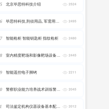
北京毕思特科技介绍
5
2524
毕思特科技,刑侦用品, 军需用品,
6
2495
司法鉴定设备,书画防伪技术应
用介绍
智能枪柜 智能钥匙柜 指纹枪柜
7
2480
室内精度靶场和影像靶场设备、
8
2445
安装设计方案
智能遥控电子脚铐
9
2211
警察职业能力培养战术训练警务
0
2045
执法模拟影像射击训练系统
司法鉴定机构仪器设备基本配置
1
2012