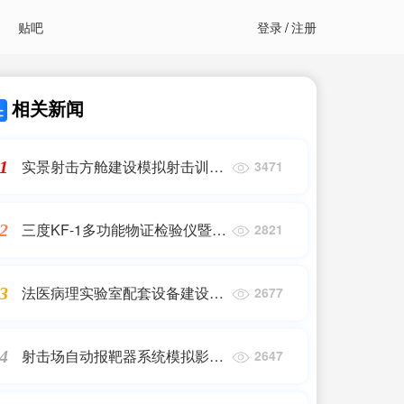
贴吧
登录
/
注册
相关新闻
实景射击方舱建设模拟射击训练
1
3471
系统及配套设施
三度KF-1多功能物证检验仪暨鉴
2
2821
定文书自动生成系统
法医病理实验室配套设备建设方
3
2677
案
射击场自动报靶器系统模拟影像
4
2647
战术训练系统靶场设备