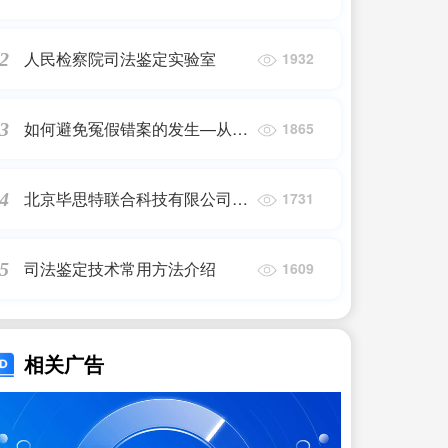
标准（暂行）
人民检察院司法鉴定实验室
2
1932
如何避免冤假错案的发生—从法
3
1865
学院司法鉴定实践中解决根本问
题
北京毕思特联合科技有限公司新
4
1731
增商务网站
司法鉴定技术常用方法介绍
5
1609
相关广告