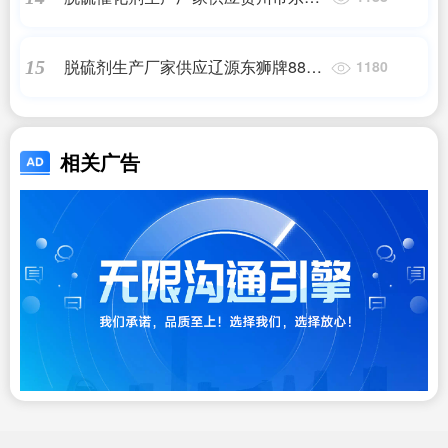
牌888-JDS焦炉气脱硫催化剂
脱硫剂生产厂家供应辽源东狮牌888
15
1180
化肥脱硫催化剂
相关广告