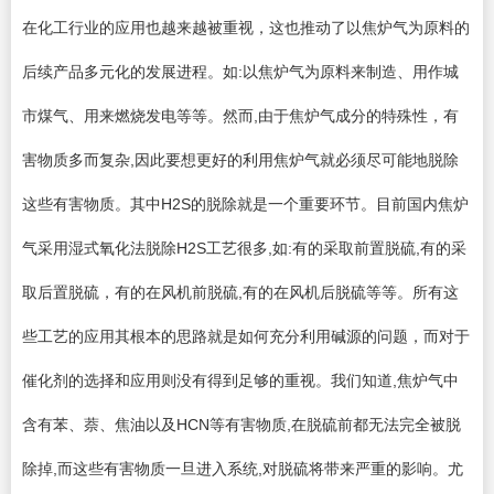
在化工行业的应用也越来越被重视，这也推动了以焦炉气为原料的
后续产品多元化的发展进程。如:以焦炉气为原料来制造、用作城
市煤气、用来燃烧发电等等。然而,由于焦炉气成分的特殊性，有
害物质多而复杂,因此要想更好的利用焦炉气就必须尽可能地脱除
这些有害物质。其中H2S的脱除就是一个重要环节。目前国内焦炉
气采用湿式氧化法脱除H2S工艺很多,如:有的采取前置脱硫,有的采
取后置脱硫，有的在风机前脱硫,有的在风机后脱硫等等。所有这
些工艺的应用其根本的思路就是如何充分利用碱源的问题，而对于
催化剂的选择和应用则没有得到足够的重视。我们知道,焦炉气中
含有苯、萘、焦油以及HCN等有害物质,在脱硫前都无法完全被脱
除掉,而这些有害物质一旦进入系统,对脱硫将带来严重的影响。尤