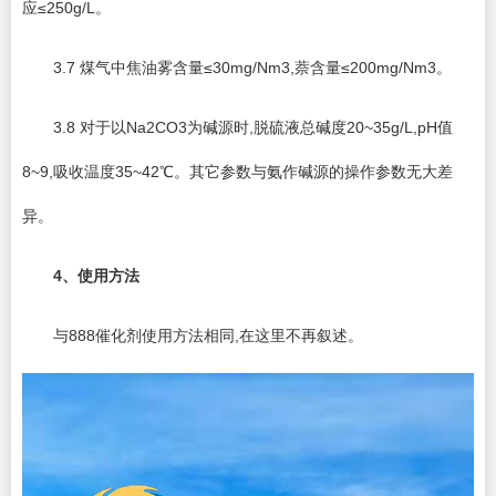
应≤250g/L。
3.7 煤气中焦油雾含量≤30mg/Nm3,萘含量≤200mg/Nm3。
3.8 对于以Na2CO3为碱源时,脱硫液总碱度20~35g/L,pH值
8~9,吸收温度35~42℃。其它参数与氨作碱源的操作参数无大差
异。
4
、使用方法
与888催化剂使用方法相同,在这里不再叙述。