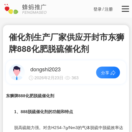
登录
/
注册
催化剂生产厂家供应开封市东狮
牌888化肥脱硫催化剂
dongshi2023
分享
2026年2月23日
363
东狮牌888化肥脱硫催化剂
1
、888脱硫催化剂的功能和特点
脱高硫能力强。对含H2S4-7g/Nm3的气体脱硫中脱硫效率达