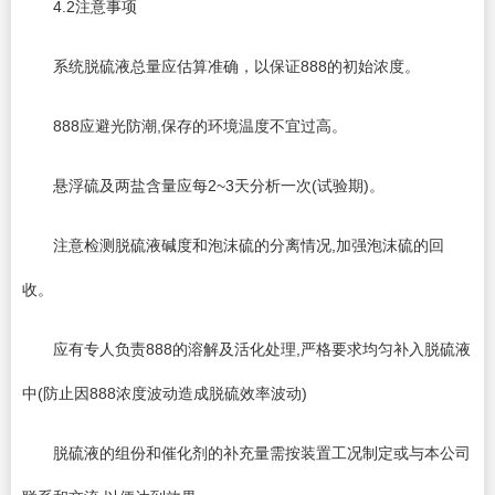
4.2注意事项
系统脱硫液总量应估算准确，以保证888的初始浓度。
888应避光防潮,保存的环境温度不宜过高。
悬浮硫及两盐含量应每2~3天分析一次(试验期)。
注意检测脱硫液碱度和泡沫硫的分离情况,加强泡沫硫的回
收。
应有专人负责888的溶解及活化处理,严格要求均匀补入脱硫液
中(防止因888浓度波动造成脱硫效率波动)
脱硫液的组份和催化剂的补充量需按装置工况制定或与本公司