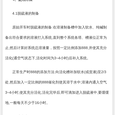
4.1脱硫液的制备
原始开车时脱硫液的制备:在溶液制备槽中加入软水、纯碱制
备出符合要求的溶液打入系统,直到整个系统各塔、槽液位正常为
止;然后计算好系统总溶液量，按照一定比例添加888,并使其充分
活化(通空气状态下,活化时间为3~4小时)后补入系统。
正常生产时888的添加方法:向活化槽补加软水(或贫液)至2/3
处,然后加入一定比例的888催化剂使其溶于水中;溶液内通入空气
3~4小时,使其充分活化;活化完毕后,即可滴加进入脱硫液中,要缓缓
地,一般每天不少于16小时。