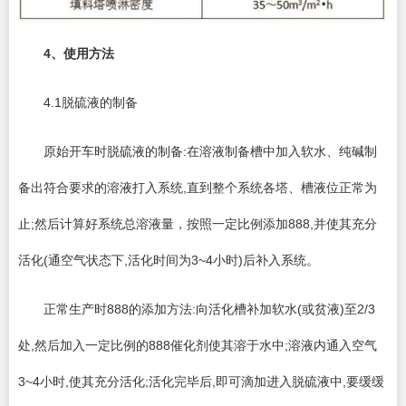
4
、使用方法
4.1脱硫液的制备
原始开车时脱硫液的制备:在溶液制备槽中加入软水、纯碱制
备出符合要求的溶液打入系统,直到整个系统各塔、槽液位正常为
止;然后计算好系统总溶液量，按照一定比例添加888,并使其充分
活化(通空气状态下,活化时间为3~4小时)后补入系统。
正常生产时888的添加方法:向活化槽补加软水(或贫液)至2/3
处,然后加入一定比例的888催化剂使其溶于水中;溶液内通入空气
3~4小时,使其充分活化;活化完毕后,即可滴加进入脱硫液中,要缓缓