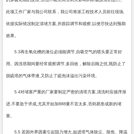
此项工作厂家与我公司联系，我公司将派工程技术人员前往现场,
依据实际情况制定清堵方案,并跟踪调节和观察,以便尽快达到预期
效果。
5.3再生氧化槽的液位必须能调节,自吸空气的喷头要正常好
用。因洗塔期间要经常观察调节,多回收，解除后顾之忧,既防止了
脱硫塔的气体带液,又防止了硫泡沫溢出污染环境。
5.4对堵塞严重的厂家要制定严密的清塔方案,清洗时应循序渐
进,不要急于求成,尤其开始加888量不宜太多,否则易形成新的堵
塞。
5.5 若因外界因素引起阻力增大,如进塔气体除尘、除焦、降温