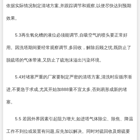
依据实际情况制定清堵方案,并跟踪调节和观察,以便尽快达到预期
效果。
5.3再生氧化槽的液位必须能调节,自吸空气的喷头要正常好
用。因洗塔期间要经常观察调节,多回收，解除后顾之忧,既防止了
脱硫塔的气体带液,又防止了硫泡沫溢出污染环境。
5.4对堵塞严重的厂家要制定严密的清塔方案,清洗时应循序渐
进,不要急于求成,尤其开始加888量不宜太多,否则易形成新的堵
塞。
5.5 若因外界因素引起阻力增大,如进塔气体除尘、除焦、降温
工作不到位或装置有问题,应先加以解决。同时对硫回收及熔硫要