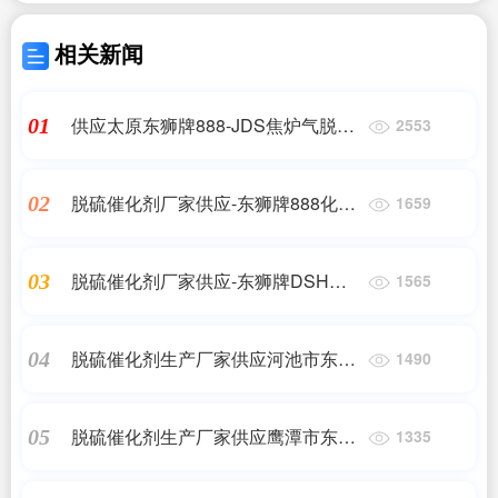
相关新闻
供应太原东狮牌888-JDS焦炉气脱硫
01
2553
催化剂
脱硫催化剂厂家供应-东狮牌888化肥
02
1659
脱硫催化剂
脱硫催化剂厂家供应-东狮牌DSH高
03
1565
硫容抑盐脱硫催化剂
脱硫催化剂生产厂家供应河池市东狮
04
1490
牌DSH高硫容抑盐脱硫催化剂
脱硫催化剂生产厂家供应鹰潭市东狮
05
1335
牌DSH高硫容抑盐脱硫催化剂