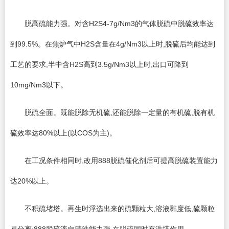
脱高硫能力强。对含H2S4-7g/Nm3的气体脱硫中脱硫效率达
到99.5%。在焦炉气中H2S含量在4g/Nm3以上时,脱硫后均能达到
工艺的要求,半中含H2S高到3.5g/Nm3以上时,出口可降到
10mg/Nm3以下。
脱硫全面。既能脱除无机硫,还能脱除一定量的有机硫,脱有机
硫效率达80%以上(以COS为主)。
在工况条件相同时,改用888脱硫催化剂后可提高脱硫装置能力
达20%以上。
不积硫堵塔。再生时浮选出来的硫颗粒大,溶液黏度低,硫颗粒