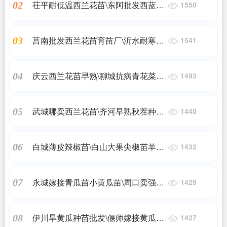
茌平耐低温西兰花苗\东阿批发西蓝花
02
1550
苗厂家2023
莒南批发西兰花苗育苗厂\沂水耐寒抗
03
1541
病西兰花苗2023
庆云西兰花苗早熟\聊城抗病青花菜苗
04
1493
育苗厂2023
武城哪卖西兰花苗\齐河早熟秋茬种西
05
1440
兰花苗2023
白城薄皮辣椒苗\白山大果尖椒苗羊角
06
1432
椒苗2024
永城嫁接青瓜苗小黄瓜苗\周口卖强雌
07
1429
黄瓜种苗厂
伊川旱黄瓜种苗批发\偃师嫁接黄瓜苗
08
1427