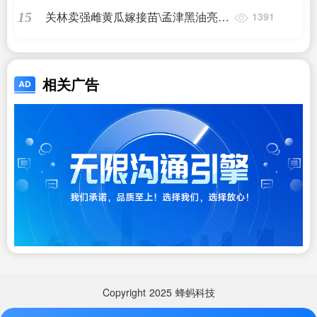
关林卖强雌黄瓜嫁接苗\孟津黑油亮绿
15
1391
瓤黄瓜种苗厂2024
相关广告
Copyright
2025
蜂蚂科技