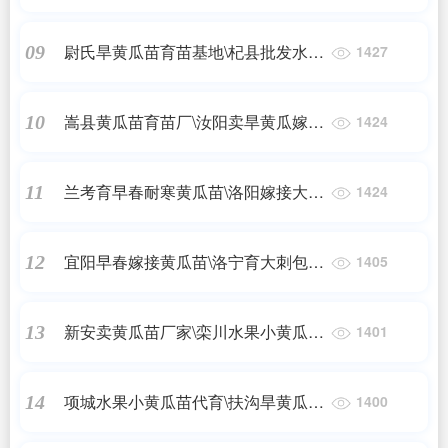
育苗基地2024
尉氏旱黄瓜苗育苗基地\杞县批发水果
09
1427
小黄瓜苗2024
嵩县黄瓜苗育苗厂\汝阳卖旱黄瓜嫁接
10
1424
苗基地2024
兰考育早春耐寒黄瓜苗\洛阳嫁接大小
11
1424
黄瓜苗基地2024
宜阳早春嫁接黄瓜苗\洛宁育大刺包旱
12
1405
黄瓜苗基地2024
新安卖黄瓜苗厂家\栾川水果小黄瓜种
13
1401
苗\嫁接苗2024
项城水果小黄瓜苗代育\扶沟旱黄瓜嫁
14
1400
接苗基地