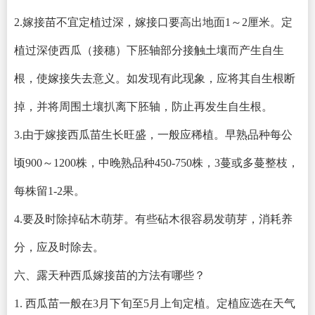
2.嫁接苗不宜定植过深，嫁接口要高出地面1～2厘米。定
植过深使西瓜（接穗）下胚轴部分接触土壤而产生自生
根，使嫁接失去意义。如发现有此现象，应将其自生根断
掉，并将周围土壤扒离下胚轴，防止再发生自生根。
3.由于嫁接西瓜苗生长旺盛，一般应稀植。早熟品种每公
顷900～1200株，中晚熟品种450-750株，3蔓或多蔓整枝，
每株留1-2果。
4.要及时除掉砧木萌芽。有些砧木很容易发萌芽，消耗养
分，应及时除去。
六、露天种西瓜嫁接苗的方法有哪些？
1. 西瓜苗一般在3月下旬至5月上旬定植。定植应选在天气