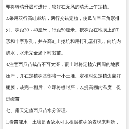
即将转晴升温时进行，较好在无风的晴天上午定植。
2.采用双行高畦栽培，两行交错定植，使瓜苗呈三角形排
列。株距30～40厘米，行距50厘米。按株距在地膜上割T
形和十字形孔，并在高畦上挖坑和用打孔器打孔，向坑内
浇水，水未完全渗下时栽苗。
3.注意西瓜苗栽苗不可太深，覆土时将定植穴四周的地膜
压严，并在定植株基部培一小土堆。定植时边定植边盖好
棚膜，栽完一棚后，立即将棚封严，以提高棚内温度，促
进缓苗
七、露天定值西瓜苗水分管理:
1.看苗浇水：土壤是否缺水可以根据植株的表现来判断，