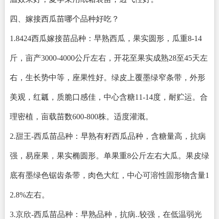
四、嫁接西瓜苗哪个品种好吃？
1.8424西瓜嫁接苗品种：早熟西瓜，果实圆形，瓜重8-14
斤，亩产3000-4000公斤左右，开花至果实成熟28至45天左
右，生长势中等，座果性好。绿皮上覆墨绿窄条带，外形
美观，红瓤，质脆口感佳，中心含糖11-14度，耐贮运。合
理密植，亩载苗数600-800株。适度灌溉。
2.甜王-西瓜苗品种：早熟有籽西瓜品种，含糖量高，抗病
强，易座果，果实椭圆形。单果重8公斤左右大瓜。果皮绿
底有墨绿色锯齿条带，肉色大红，中心可溶性固形物含量1
2.8%左右。
3.京欣-西瓜苗品种：早熟品种，抗病..较强，在低温弱光