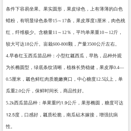
条件下容易坐果。果实圆形，果皮绿色，上有薄薄的白色
蜡粉，有明显绿色条带15～17条，果皮厚度1厘米，肉色桃
红，纤维极少。含糖量11～12％，平均单果重10～12斤，
较大可达18公斤。亩栽600-800颗，产量3500公斤左右。
4.早春红玉西瓜苗品种：小型红瓤西瓜，早熟，品种外观
为长椭圆型，绿底条纹清晰，植株长势稳健，果皮厚0.4—
0.5厘米，瓤色鲜红肉质脆嫩爽口，中心糖度12.5以上，单
瓜重2.0公斤，保鲜时间长，商品性好。
单果重约1.9公斤，果形椭圆，糖度可达
5.2k西瓜苗品种：
12.5度，口感好，瓤质松脆‌，南瓜砧木嫁接，增强抗病
性。