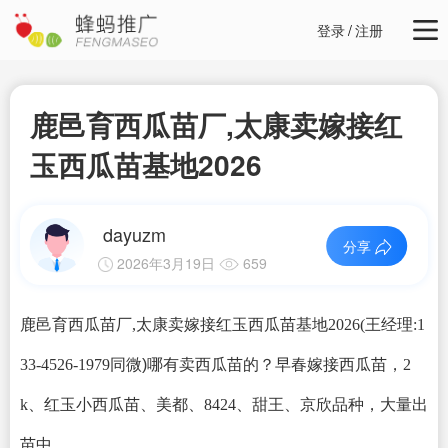
登录
/
注册
鹿邑育西瓜苗厂,太康卖嫁接红
玉西瓜苗基地2026
dayuzm
分享
2026年3月19日
659
鹿邑育西瓜苗厂,太康卖嫁接红玉西瓜苗基地2026
(
王经理:1
33-4526-1979同微
)
哪有卖西瓜苗的？早春
嫁接
西瓜苗，2
k、红玉小西瓜苗、美都、8424、甜王、京欣品种，大量出
苗中.....