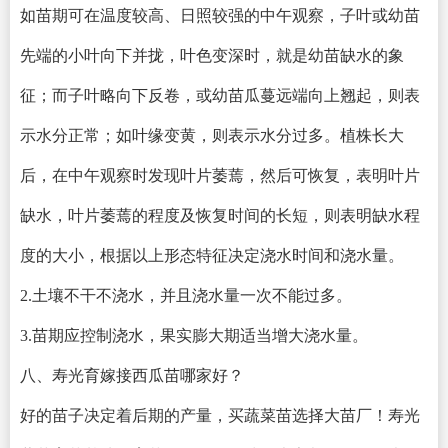
如苗期可在温度较高、日照较强的中午观察，子叶或幼苗
先端的小叶向下并拢，叶色变深时，就是幼苗缺水的象
征；而子叶略向下反卷，或幼苗瓜蔓远端向上翘起，则表
示水分正常；如叶缘变黄，则表示水分过多。植株长大
后，在中午观察时发现叶片萎蔫，然后可恢复，表明叶片
缺水，叶片萎蔫的程度及恢复时间的长短，则表明缺水程
度的大小，根据以上形态特征决定浇水时间和浇水量。
2.土壤不干不浇水，并且浇水量一次不能过多。
3.苗期应控制浇水，果实膨大期适当增大浇水量。
八、寿光育嫁接西瓜苗哪家好？
好的苗子决定着后期的产量，买蔬菜苗选择大苗厂！寿光