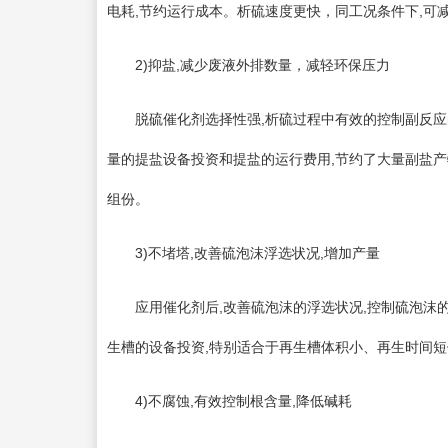
电耗,节约运行成本。析硫速度更快，同工况条件下,可减
2)抑盐,减少废液外排数量，减轻环保压力
脱硫催化剂选择性强,析硫过程中有效的控制副反应的
量的提盐设备投资和提盐的运行费用,节约了大量副盐产
组份。
3)不堵塔,改善硫泡沫浮选状况,增加产量
应用催化剂后,改善硫泡沫的浮选状况,控制硫泡沫的有
生槽的设备投资,特别适合于再生槽体积小、再生时间
4)不腐蚀,有效控制根含量,降低碱耗