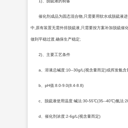
1)、脱硫液的制备
催化剂成品为固态混合物,只需要用软水或脱硫液进行
中,原有装置无需外排脱硫液,只需要按方案补加脱硫催化
做到平稳过渡,确保生产稳定;
2)、主要工艺条件
a、溶液总碱度:10--30g/L(视含量而定)或挥发氨含量:
b、pH值:8.0-9.0(8.4-8.8)
c、脱硫液使用温度:碱法:30-55℃(35--40℃)氨法:28-3
d、催化剂浓度:2-6g/L(视含量而定)