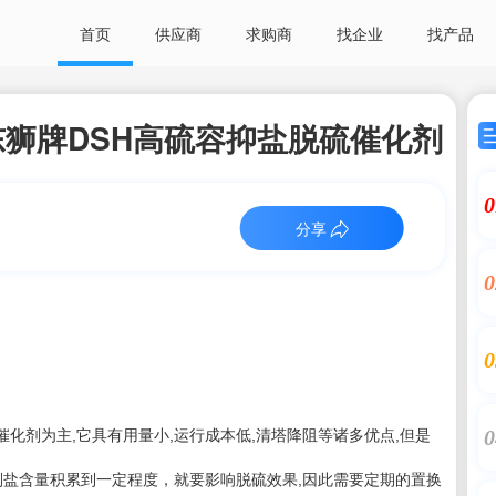
首页
供应商
求购商
找企业
找产品
狮牌DSH高硫容抑盐脱硫催化剂
0
分享
0
0
0
剂为主,它具有用量小,运行成本低,清塔降阻等诸多优点,但是
副盐含量积累到一定程度，就要影响脱硫效果,因此需要定期的置换