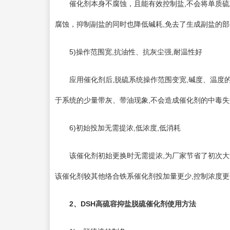
催化剂本身不腐蚀，且能有效控制盐,不会将单质硫或
腐蚀，抑制副盐的同时也降低碱耗,免去了生成副盐的
5)操作范围宽,抗油性、抗灰尘强,耐温性好
应用催化剂后,脱硫系统操作范围变宽,碱度、温度的
于系统的少量带灰、带油现象,不会造成催化剂的中毒失
6)初始投加无需提浓,低浓度,低消耗
该催化剂初始更换时无需提浓,为厂家节省了初次大量
该催化剂较其他络合铁系催化剂投加量更少,控制浓度更
2、
DSH
高硫容抑盐脱硫催化剂使用方法