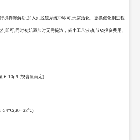
搅拌溶解后,加入到脱硫系统中即可,无需活化。更换催化剂过程
剂即可,同时初始添加时无需提浓，减小工艺波动,节省投资费用,
6-10g/L(视含量而定)
4°C(30--32℃)