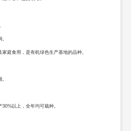
g。
润。
餐及家庭食用，是有机绿色生产基地的品种。
强。
产30%以上，全年均可栽种。