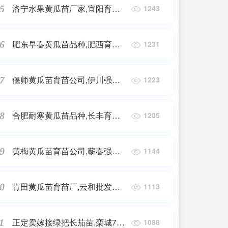
洛宁水果黄瓜苗厂家,宜阳育强
5
1243
雌黄瓜种苗基地2025
肥东早春黄瓜苗品种,肥西育水
6
1231
果黄瓜种苗厂2025
偃师黄瓜苗育苗公司,伊川强雌
7
1223
嫁接黄瓜苗育苗厂2025
合肥耐寒黄瓜苗品种,长丰育水
8
1205
果小黄瓜苗2025
黄梅黄瓜苗育苗公司,蕲春强雌
9
1144
嫁接黄瓜苗育苗厂2025
青田黄瓜苗育苗厂,云和批发强
0
1113
雌黄瓜苗基地2025
正定卖嫁接绿把长茄苗,栾城765
1
1088