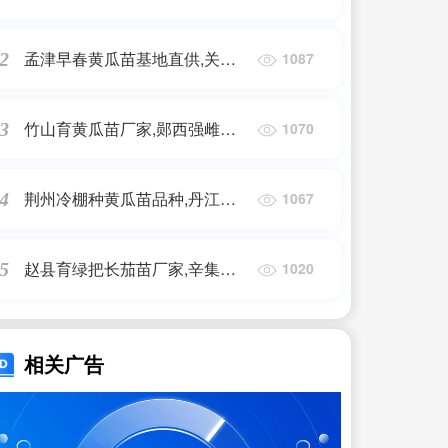
茄子苗厂家(2025)
孟津早春黄瓜苗基地直供,关林
2
1087
批发黄瓜苗厂家2025
竹山育黄瓜苗厂家,郧西强雌高
3
1070
产量黄瓜苗2025
荆州冷棚种黄瓜苗品种,丹江口
4
1067
卖耐寒早熟黄瓜苗基地
赵县育绿把长茄苗厂家,辛集黑
5
1020
亮圆茄子嫁接苗(2025)
相关广告