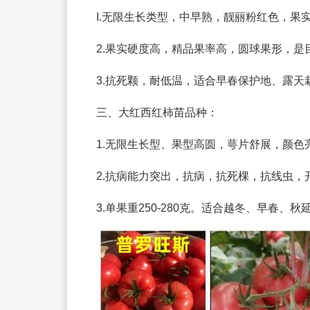
I.无限生长类型，中早熟，靓丽粉红色，果实大
2.果实硬度高，精品果率高，圆球果形，是
3.抗死颗，耐低温，适合早春保护地、露天
三、大红西红柿苗品种：
1.无限生长型、果型高圆，萼片舒展，颜色
2.抗病能力突出，抗病，抗死棵，抗线虫
3.单果重250-280克。适合越冬、早春、秋