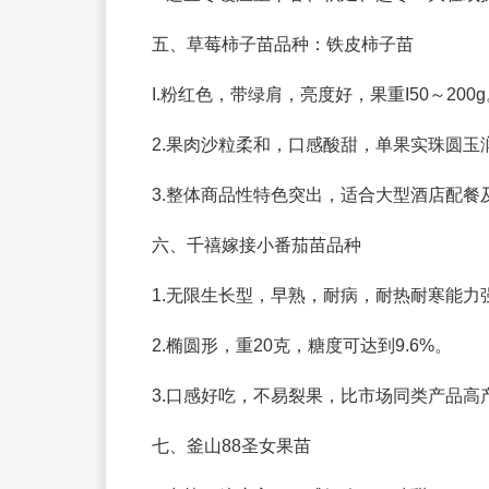
五、草莓柿子苗品种：铁皮柿子苗
I.粉红色，带绿肩，亮度好，果重I50～200
2.果肉沙粒柔和，口感酸甜，单果实珠圆玉
3.整体商品性特色突出，适合大型酒店配
六、千禧嫁接小番茄苗品种
1.无限生长型，早熟，耐病，耐热耐寒能力
2.椭圆形，重20克，糖度可达到9.6%。
3.口感好吃，不易裂果，比市场同类产品高
七、釜山88圣女果苗