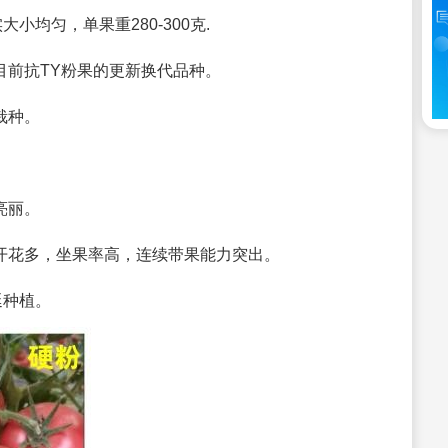
小均匀，单果重280-300克.
目前抗TY粉果的更新换代品种。
栽种。
亮丽。
，开花多，坐果率高，连续带果能力突出。
延种植。