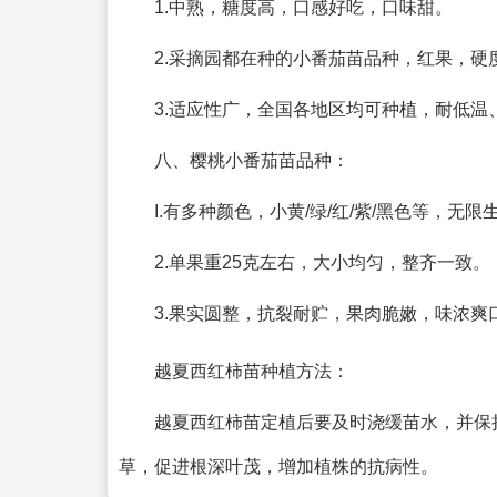
1.中熟，糖度高，口感好吃，口味甜。
2.采摘园都在种的小番茄苗品种，红果，
3.适应性广，全国各地区均可种植，耐低
八、樱桃小番茄苗品种：
I.有多种颜色，小黄/绿/红/紫/黑色等，无
2.单果重25克左右，大小均匀，整齐一致。
3.果实圆整，抗裂耐贮，果肉脆嫩，味浓爽口
越夏西红柿苗种植方法：
越夏西红柿苗定植后要及时浇缓苗水，并保
草，促进根深叶茂，增加植株的抗病性。