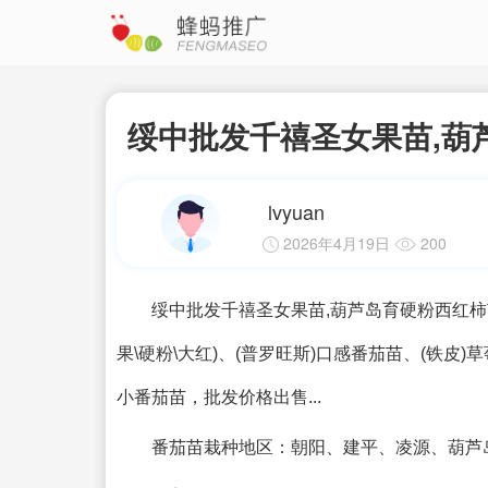
绥中批发千禧圣女果苗,葫芦
lvyuan
2026年4月19日
200
绥中批发千禧圣女果苗,葫芦岛育硬粉西红柿苗厂20
果\硬粉\大红)、(普罗旺斯)口感番茄苗、(铁
小番茄苗，批发价格出售...
番茄苗栽种地区：朝阳、建平、凌源、葫芦