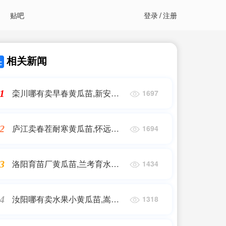
贴吧
登录
/
注册
相关新闻
栾川哪有卖早春黄瓜苗,新安耐
1
1697
寒强雌黄瓜苗基地2025
庐江卖春茬耐寒黄瓜苗,怀远绿
2
1694
肉油亮黄瓜苗育苗厂
洛阳育苗厂黄瓜苗,兰考育水果
3
1434
小黄瓜苗基地2025
汝阳哪有卖水果小黄瓜苗,嵩县
4
1318
嫁接黄瓜苗批发基地2025