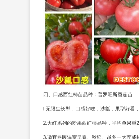
四、口感西红柿苗品种：普罗旺斯番茄苗
I.无限生长型，口感好吃，沙瓤，果型好看
2.大红系列的粉果西红柿品种，平均单果重20
3.适宜冬暖温室早春、秋延、越冬一大茬或