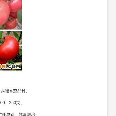
，高端番茄品种。
0—250克。
拱棚早春、越夏栽培。