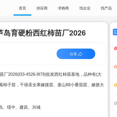
首页
供应商
求购商
找企业
找产品
岛育硬粉西红柿苗厂2026
0
分享
0
26(I33-4526-I979)批发西红柿苗基地，品种有(大
0
皮)草莓柿子苗，千禧圣女果嫁接苗、釜山88小番茄苗、嫁接大
0
岛、绥中、建昌、兴城