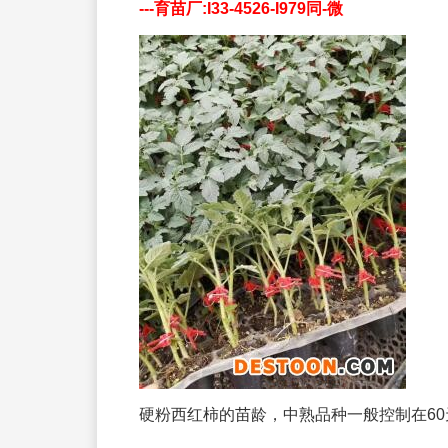
---育苗厂:I33-4526-I979同-微
硬粉西红柿的苗龄，中熟品种一般控制在60天左