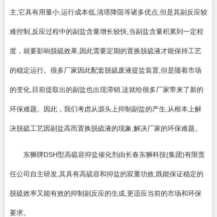
主,它具有用量小,运行成本低,清塔降阻等诸多优点,但是其副反应较
难控制,反应过程中的副盐含量增长较快,当副盐含量积累到一定程
度，就要影响脱硫效果,因此需要定期的置换脱硫液才能保持工艺
的稳定运行。很多厂家因此配套脱硫废液提盐装置,但是随着市场
的变化,目前提取出的副盐也出现滞销,这就给很多厂家带来了新的
环保难题。因此，我们考虑从源头上抑制副盐的产生,从根本上解
决脱硫工艺因副盐高而置换脱硫液的现象,解决厂家的环保难题。
东狮牌DSH型高硫容抑盐催化剂由长春东狮科技(集团)有限责
任公司自主研发,其具有高硫容和抑盐的双重功效,既能保证稳定的
脱硫效率又能有效的抑制副反应的生成,更适应当前的市场和环保
要求。