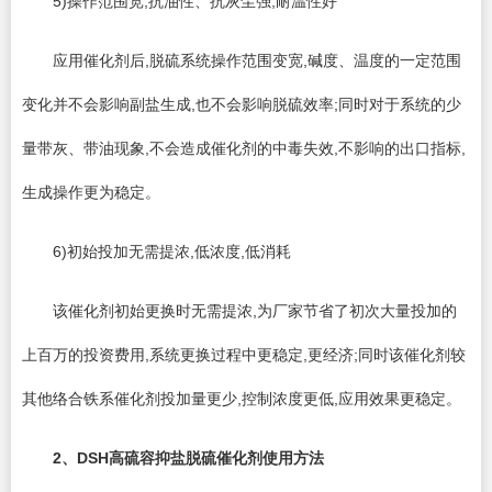
5)操作范围宽,抗油性、抗灰尘强,耐温性好
应用催化剂后,脱硫系统操作范围变宽,碱度、温度的一定范围
变化并不会影响副盐生成,也不会影响脱硫效率;同时对于系统的少
量带灰、带油现象,不会造成催化剂的中毒失效,不影响的出口指标,
生成操作更为稳定。
6)初始投加无需提浓,低浓度,低消耗
该催化剂初始更换时无需提浓,为厂家节省了初次大量投加的
上百万的投资费用,系统更换过程中更稳定,更经济;同时该催化剂较
其他络合铁系催化剂投加量更少,控制浓度更低,应用效果更稳定。
2、
DSH
高硫容抑盐脱硫催化剂使用方法