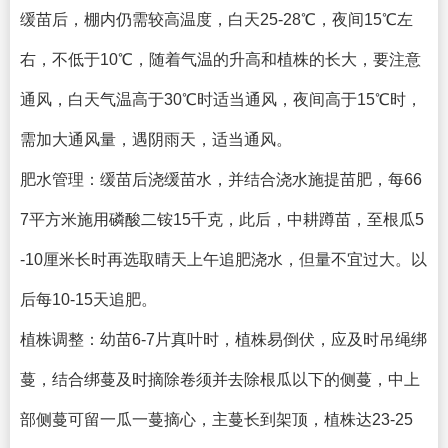
缓苗后，棚内仍需较高温度，白天25-28℃，夜间15℃左
右，不低于10℃，随着气温的升高和植株的长大，要注意
通风，白天气温高于30℃时适当通风，夜间高于15℃时，
需加大通风量，遇阴雨天，适当通风。
肥水管理：缓苗后浇缓苗水，并结合浇水施提苗肥，每66
7平方米施用磷酸二铵15千克，此后，中耕蹲苗，至根瓜5
-10厘米长时再选取晴天上午追肥浇水，但量不宜过大。以
后每10-15天追肥。
植株调整：幼苗6-7片真叶时，植株易倒伏，应及时吊绳绑
蔓，结合绑蔓及时摘除卷须并去除根瓜以下的侧蔓，中上
部侧蔓可留一瓜一蔓摘心，主蔓长到架顶，植株达23-25