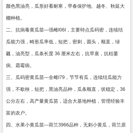
颜色黑油亮，瓜形好看耐寒，早春保护地、越冬、秋延大
棚种植。
二、抗病毒黄瓜苗—强雌I06I，主要特点瓜码密，连续结
瓜能力强，畸形瓜率低，短把，密刺，圆头，顺直，绿
瓤，油亮型，瓜条长度 36 厘米左右，抗早衰，抗枯萎
病、霜霉病。
三、瓜码密黄瓜苗—全雌I79，节节有瓜，连续结瓜能力
强，不歇秧，短把，黑油亮品种，瓜条顺直，状稳定，36
公分左右，高产量黄瓜苗，适合大基地种植，管理经验丰
富的农户。
四、水果小黄瓜苗—荷兰3966品种，无刺小黄瓜，荷兰原