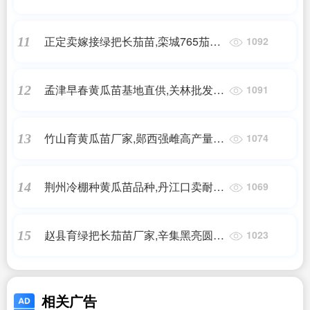
苗基地2025
正定卖嫁接绿把长茄苗,栾城765茄子
11
1092
苗厂家(2025)
孟津早春黄瓜苗基地直供,关林批发黄
12
1091
瓜苗厂家2025
竹山育黄瓜苗厂家,郧西强雌高产量黄
13
1074
瓜苗2025
荆州冷棚种黄瓜苗品种,丹江口卖耐寒
14
1069
早熟黄瓜苗基地
赵县育绿把长茄苗厂家,辛集黑亮圆茄
15
1023
子嫁接苗(2025)
相关广告