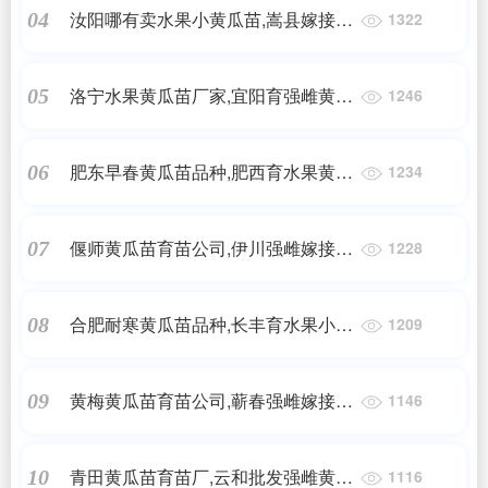
汝阳哪有卖水果小黄瓜苗,嵩县嫁接黄
04
1322
瓜苗批发基地2025
洛宁水果黄瓜苗厂家,宜阳育强雌黄瓜
05
1246
种苗基地2025
肥东早春黄瓜苗品种,肥西育水果黄瓜
06
1234
种苗厂2025
偃师黄瓜苗育苗公司,伊川强雌嫁接黄
07
1228
瓜苗育苗厂2025
合肥耐寒黄瓜苗品种,长丰育水果小黄
08
1209
瓜苗2025
黄梅黄瓜苗育苗公司,蕲春强雌嫁接黄
09
1146
瓜苗育苗厂2025
青田黄瓜苗育苗厂,云和批发强雌黄瓜
10
1116