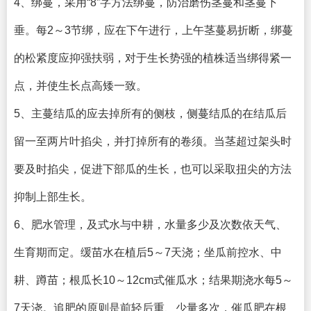
4、绑蔓，采用“8”字方法绑蔓，防治磨伤茎蔓和茎蔓下
垂。每2～3节绑，应在下午进行，上午茎蔓易折断，绑蔓
的松紧度应抑强扶弱，对于生长势强的植株适当绑得紧一
点，并使生长点高矮一致。
5、主蔓结瓜的应去掉所有的侧枝，侧蔓结瓜的在结瓜后
留一至两片叶掐尖，并打掉所有的卷须。当茎超过架头时
要及时掐尖，促进下部瓜的生长，也可以采取扭尖的方法
抑制上部生长。
6、肥水管理，及式水与中耕，水量多少及次数依天气、
生育期而定。缓苗水在植后5～7天浇；坐瓜前控水、中
耕、蹲苗；根瓜长10～12cm式催瓜水；结果期浇水每5～
7天浇。追肥的原则是前轻后重、少量多次，催瓜肥在根