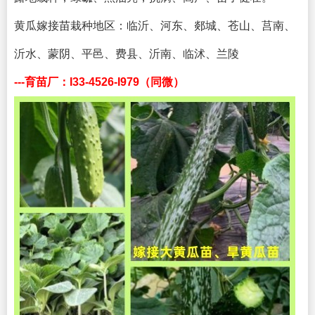
黄瓜嫁接苗栽种地区：
临沂、河东、郯城、苍山、莒南、
沂水、蒙阴、平邑、费县、沂南、临沭、兰陵
---育苗厂：I33-4526-I979（同微）