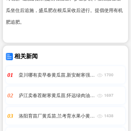
瓜坐住后追施，盛瓜肥在根瓜采收后进行。提倡使用有机
肥追肥。
相关新闻
栾川哪有卖早春黄瓜苗,新安耐寒强雌
01
1700
黄瓜苗基地2025
庐江卖春茬耐寒黄瓜苗,怀远绿肉油亮
02
1697
黄瓜苗育苗厂
洛阳育苗厂黄瓜苗,兰考育水果小黄瓜
03
1438
苗基地2025