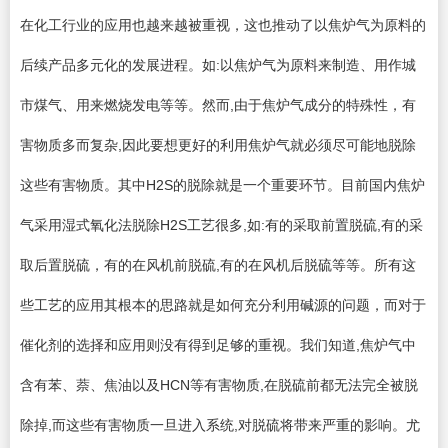
在化工行业的应用也越来越被重视，这也推动了以焦炉气为原料的
后续产品多元化的发展进程。如:以焦炉气为原料来制造、用作城
市煤气、用来燃烧发电等等。然而,由于焦炉气成分的特殊性，有
害物质多而复杂,因此要想更好的利用焦炉气就必须尽可能地脱除
这些有害物质。其中H2S的脱除就是一个重要环节。目前国内焦炉
气采用湿式氧化法脱除H2S工艺很多,如:有的采取前置脱硫,有的采
取后置脱硫，有的在风机前脱硫,有的在风机后脱硫等等。所有这
些工艺的应用其根本的思路就是如何充分利用碱源的问题，而对于
催化剂的选择和应用则没有得到足够的重视。我们知道,焦炉气中
含有苯、萘、焦油以及HCN等有害物质,在脱硫前都无法完全被脱
除掉,而这些有害物质一旦进入系统,对脱硫将带来严重的影响。尤