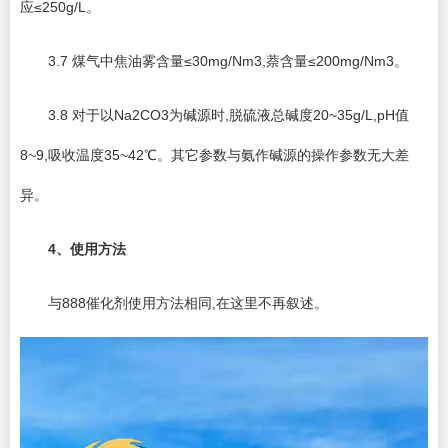
应≤250g/L。
3.7 煤气中焦油雾含量≤30mg/Nm3,萘含量≤200mg/Nm3。
3.8 对于以Na2CO3为碱源时,脱硫液总碱度20~35g/L,pH值
8~9,吸收温度35~42℃。其它参数与氨作碱源的操作参数无大差
异。
4
、使用方法
与888催化剂使用方法相同,在这里不再叙述。