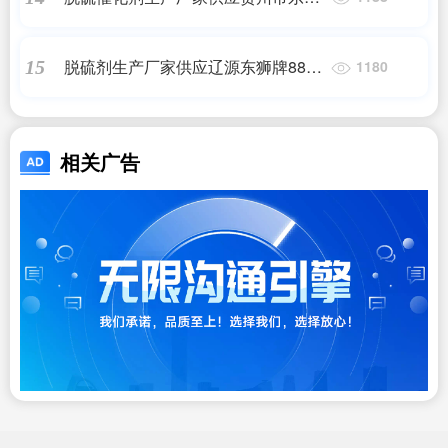
牌888-JDS焦炉气脱硫催化剂
脱硫剂生产厂家供应辽源东狮牌888
15
1180
化肥脱硫催化剂
相关广告