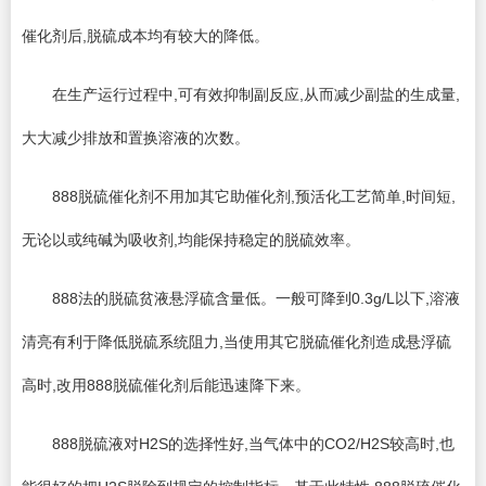
催化剂后,脱硫成本均有较大的降低。
在生产运行过程中,可有效抑制副反应,从而减少副盐的生成量,
大大减少排放和置换溶液的次数。
888脱硫催化剂不用加其它助催化剂,预活化工艺简单,时间短,
无论以或纯碱为吸收剂,均能保持稳定的脱硫效率。
888法的脱硫贫液悬浮硫含量低。一般可降到0.3g/L以下,溶液
清亮有利于降低脱硫系统阻力,当使用其它脱硫催化剂造成悬浮硫
高时,改用888脱硫催化剂后能迅速降下来。
888脱硫液对H2S的选择性好,当气体中的CO2/H2S较高时,也