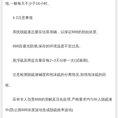
地,一般每天不少于16小时。
4.2注意事项
系统脱硫液总量应估算准确，以保证888的初始浓度。
888应避光防潮,保存的环境温度不宜过高。
悬浮硫及两盐含量应每2~3天分析一次(试验期)。
注意检测脱硫液碱度和泡沫硫的分离情况,加强泡沫硫的回
收。
应有专人负责888的溶解及活化处理,严格要求均匀补入脱硫液
中(防止因888浓度波动造成脱硫效率波动)