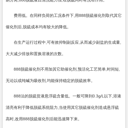
易分离;888脱硫液自清洗能力强,在脱硫同时有洗塔作用。
费用低。在同样负荷的工况条件下,用888脱硫催化剂取代其它
催化剂后,脱硫成本均有较大的降低。
在生产运行过程中,可有效抑制副反应,从而减少副盐的生成量,
大大减少排放和置换溶液的次数。
888脱硫催化剂不用加其它助催化剂,预活化工艺简单,时间短,
无论以或纯碱为吸收剂,均能保持稳定的脱硫效率。
888法的脱硫贫液悬浮硫含量低。一般可降到0.3g/L以下,溶液
清亮有利于降低脱硫系统阻力,当使用其它脱硫催化剂造成悬浮硫
高时,改用888脱硫催化剂后能迅速降下来。