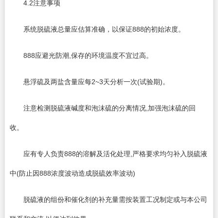
4.2注意事项
系统脱硫液总量应估算准确，以保证888的初始浓度。
888应避光防潮,保存的环境温度不宜过高。
悬浮硫及两盐含量应每2~3天分析一次(试验期)。
注意检测脱硫液碱度和泡沫硫的分离情况,加强泡沫硫的回
收。
应有专人负责888的溶解及活化处理,严格要求均匀补入脱硫液
中(防止因888浓度波动造成脱硫效率波动)
脱硫液的组份和催化剂的补充量需按装置工况制定或与本公司