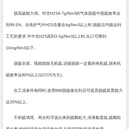
脱高硫能力强。对含H2S4-7g/Nm3的气体脱硫中脱硫效率达
到99.5%。在焦炉气中H2S含量在4g/Nm3以上时,脱硫后均能达到
工艺的要求,半中含H2S高到3.5g/Nm3以上时,出口可降到
10mg/Nm3以下。
脱硫全面。既能脱除无机硫,还能脱除一定量的有机硫,脱有机
硫效率达80%以上(以COS为主)。
在工况条件相同时,改用888脱硫催化剂后可提高脱硫装置能力
达20%以上。
不积硫堵塔。再生时浮选出来的硫颗粒大,溶液黏度低,硫颗粒