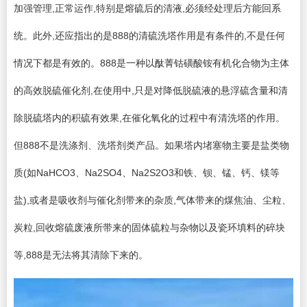
加强管理,正常运作,特别是熔硫后的清液,必须经处理后方能回系
统。此外,还应指出的是888的清硫洗塔作用是有条件的,不是任何
情况下都是有效的。888是一种以酞菁钴磺酸铵有机化合物为主体
的高效脱硫催化剂,在使用中,只是对降低脱硫液的悬浮硫含量和清
除脱硫塔内的积硫有效果,在催化氧化的过程中有清洗塔的作用。
但888不是洗涤剂、洗塔剂类产品。如果塔内堵塞物主要是盐类物
质(如NaHCO3、Na2SO4、Na2S2O3和铁、钡、锰、钙、镁等
盐),或者是吸收剂与催化剂带来的杂质,气体带来的煤焦油、尘粒、
炭粒,回收熔硫废液所带来的固体硫粒与杂物以及瓷环填料的碎块
等,888是无法将其清除下来的。