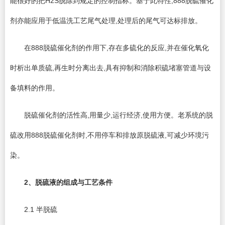
能很好的把H2S脱除到规定的控制指标。基于此特性,888脱硫催化
剂亦能应用于低温洗工艺尾气处理,处理后的尾气可达标排放。
在888脱硫催化剂的作用下,存在多硫化的反应,并在催化氧化
时析出单质硫,再生时分离出去,具有抑制和消除积硫堵塞管道与设
备填料的作用。
脱硫催化剂的活性高,用量少,运行经济,使用方便。老系统的脱
硫改用888脱硫催化剂时,不用停车和排放原脱硫液,可减少环境污
染。
2
、脱硫液的组成与工艺条件
2.1 半脱硫