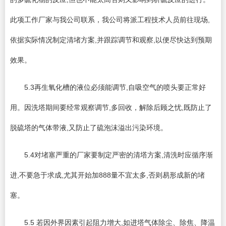
此项工作厂家与我公司联系，我公司将派工程技术人员前往现场,
依据实际情况制定清堵方案,并跟踪调节和观察,以便尽快达到预期
效果。
5.3再生氧化槽的液位必须能调节,自吸空气的喷头要正常好
用。因洗塔期间要经常观察调节,多回收，解除后顾之忧,既防止了
脱硫塔的气体带液,又防止了硫泡沫溢出污染环境。
5.4对堵塞严重的厂家要制定严密的清塔方案,清洗时应循序渐
进,不要急于求成,尤其开始加888量不宜太多,否则易形成新的堵
塞。
5.5 若因外界因素引起阻力增大,如进塔气体除尘、除焦、降温