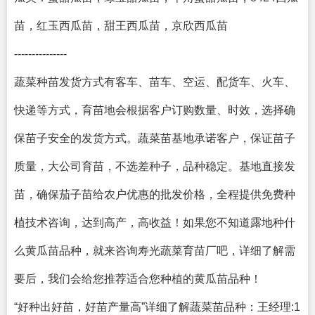
苗，红玉西瓜苗，甜王西瓜苗，京欣西瓜苗
---------------
蔬菜种苗发货方式有客车、苗车、空运、配货车、火车、
快递等方式，育苗地会根据客户订购数量、时效，选择确
保苗子安全的发货方式。蔬菜苗基地承诺客户，保证苗子
质量，大公司育苗，不选差种子，品种稳定。基地直接发
苗，确保茄子苗给农户优惠的批发价格，全程提供免费种
植技术咨询，达到高产，高收益！如果您不知道露地种什
么黄瓜苗品种，就来咨询寿光蔬菜育苗厂吧，详细了解需
要后，我们会给您推荐适合您种植的黄瓜苗品种！
“好种出好苗，好苗产量高”详细了解蔬菜苗品种：王经理:1