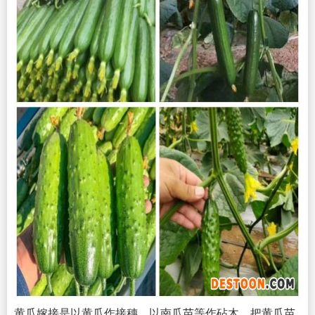
黄瓜嫁接是以黄瓜作接穗，以南瓜苗等作砧木，把黄瓜苗