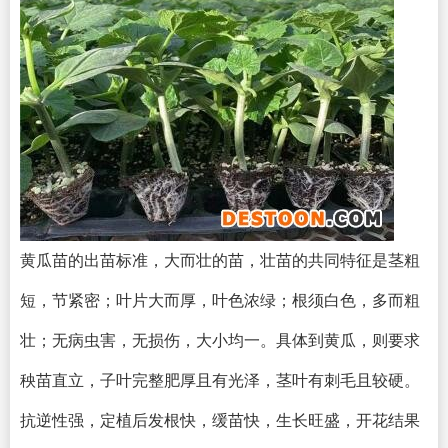
黄瓜苗的出苗标准，大而壮的苗，壮苗的共同特征是茎粗
短，节紧密；叶片大而厚，叶色浓绿；根须白色，多而粗
壮；无病虫害，无损伤，大小均一。具体到黄瓜，则要求
秧苗直立，子叶完整肥厚且有光泽，茎叶有刺毛且较硬。
抗逆性强，定植后发根快，缓苗快，生长旺盛，开花结果