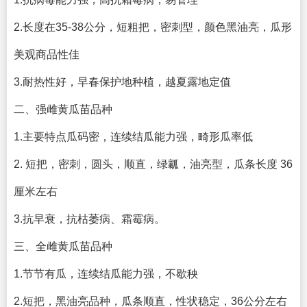
2.长度在35-38公分，短粗把，密刺型，颜色黑油亮，瓜形
美观商品性佳
3.耐热性好，早春保护地种植，越夏露地定值
二、强雌黄瓜苗品种
1.主要特点瓜码密，连续结瓜能力强，畸形瓜率低
2. 短把，密刺，圆头，顺直，绿瓤，油亮型，瓜条长度 36
厘米左右
3.抗早衰，抗枯萎病、霜霉病。
三、全雌黄瓜苗品种
1.节节有瓜，连续结瓜能力强，不歇秧
2.短把，黑油亮品种，瓜条顺直，性状稳定，36公分左右