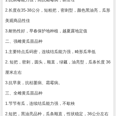
2.长度在35-38公分，短粗把，密刺型，颜色黑油亮，瓜形
美观商品性佳
3.耐热性好，早春保护地种植，越夏露地定值
二、强雌黄瓜苗品种
1.主要特点瓜码密，连续结瓜能力强，畸形瓜率低
2. 短把，密刺，圆头，顺直，绿瓤，油亮型，瓜条长度 36
厘米左右
3.抗早衰，抗枯萎病、霜霉病。
三、全雌黄瓜苗品种
1.节节有瓜，连续结瓜能力强，不歇秧
2.短把，黑油亮品种，瓜条顺直，性状稳定，36公分左右