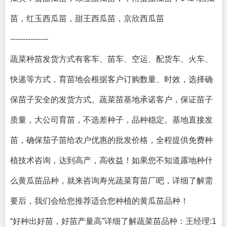
苗，红玉西瓜苗，甜王西瓜苗，京欣西瓜苗
---------------
蔬菜种苗发货方式有客车、苗车、空运、配货车、火车、
快递等方式，育苗地会根据客户订购数量、时效，选择确
保苗子安全的发货方式。蔬菜苗基地承诺客户，保证苗子
质量，大公司育苗，不选差种子，品种稳定。基地直接发
苗，确保茄子苗给农户优惠的批发价格，全程提供免费种
植技术咨询，达到高产，高收益！如果您不知道露地种什
么黄瓜苗品种，就来咨询寿光蔬菜育苗厂吧，详细了解需
要后，我们会给您推荐适合您种植的黄瓜苗品种！
“好种出好苗，好苗产量高”详细了解蔬菜苗品种：王经理:1