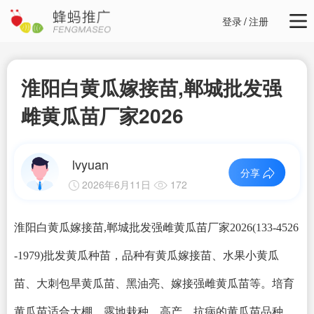
登录
/
注册
淮阳白黄瓜嫁接苗,郸城批发强
雌黄瓜苗厂家2026
lvyuan
分享
2026年6月11日
172
淮阳白黄瓜嫁接苗,郸城批发强雌黄瓜苗厂家2026(133-4526
-1979)批发黄瓜种苗，品种有黄瓜嫁接苗、水果小黄瓜
苗、大刺包旱黄瓜苗、黑油亮、嫁接强雌黄瓜苗等。培育
黄瓜苗适合大棚、露地栽种，高产、抗病的黄瓜苗品种，