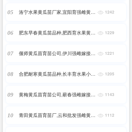
洛宁水果黄瓜苗厂家,宜阳育强雌黄瓜
05
1242
种苗基地2025
肥东早春黄瓜苗品种,肥西育水果黄瓜
06
1229
种苗厂2025
偃师黄瓜苗育苗公司,伊川强雌嫁接黄
07
1221
瓜苗育苗厂2025
合肥耐寒黄瓜苗品种,长丰育水果小黄
08
1205
瓜苗2025
黄梅黄瓜苗育苗公司,蕲春强雌嫁接黄
09
1143
瓜苗育苗厂2025
青田黄瓜苗育苗厂,云和批发强雌黄瓜
10
1112
苗基地2025