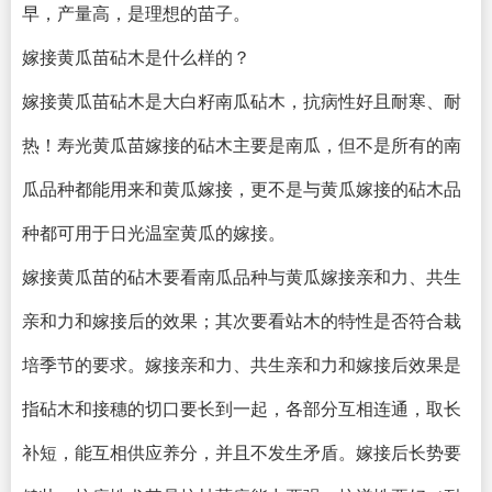
早，产量高，是理想的苗子。
嫁接黄瓜苗砧木是什么样的？
嫁接黄瓜苗砧木是大白籽南瓜砧木，抗病性好且耐寒、耐
热！寿光黄瓜苗嫁接的砧木主要是南瓜，但不是所有的南
瓜品种都能用来和黄瓜嫁接，更不是与黄瓜嫁接的砧木品
种都可用于日光温室黄瓜的嫁接。
嫁接黄瓜苗的砧木要看南瓜品种与黄瓜嫁接亲和力、共生
亲和力和嫁接后的效果；其次要看站木的特性是否符合栽
培季节的要求。嫁接亲和力、共生亲和力和嫁接后效果是
指砧木和接穗的切口要长到一起，各部分互相连通，取长
补短，能互相供应养分，并且不发生矛盾。嫁接后长势要