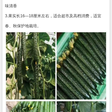
味清香
3.果实长16—18厘米左右，适合超市及高档消费，适宜
春、秋保护地栽培。