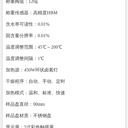
称重阀值：
120g
称重传感器：高精度
HBM
含水率可读性：
0.
0
1%
固含量分辨率：
0.01%
温度调整范围：
45℃～200
℃
温度调整间隔：
1℃
加热源：
45
0W
环状卤素灯
干燥程序：自动、手动、定时
加热模式：温和、标准、快速
样品盘直径
：
90mm
样品盘材质：
不锈钢盘
显示屏：
5寸彩色触摸屏