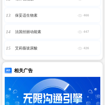
保妥适生物素
13
466
法国丝丽动能素
14
447
艾莉薇玻尿酸
15
426
相关广告