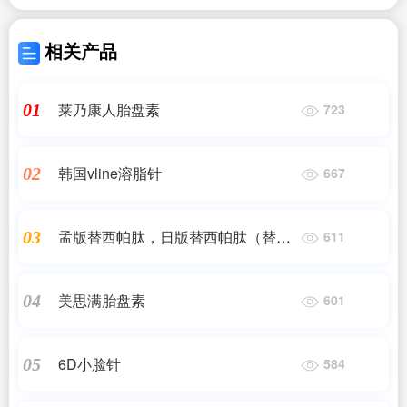
相关产品
莱乃康人胎盘素
01
723
韩国vline溶脂针
02
667
孟版替西帕肽，日版替西帕肽（替尔
03
611
泊肽）
美思满胎盘素
04
601
6D小脸针
05
584