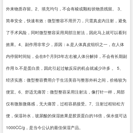
外来物质存留。2、填充均匀，不会有棱或颗粒状物质残留。 3、
简单安全，快速有效：微型整容不用开刀，只需真皮内注射，避免
了手术风险，同时微型整容采用局部注射法，因此马上就可以看到
效果。4、副作用非常少，原因：a.是人体真皮组织之一，在人体
内停留时间短，会在8个月到3年左右被人体分解掉，不会有长期副
作用 b.不是蛋白质，因此引起过敏反应的机会就减少许多 。 5、
经济实惠：微型整容费用介于生活美容与整形外科之间，价格较为
便宜。6、舒适无痛苦：微型整容采用注射法，像打针一样，局部
仅有微胀微痛感，无大痛苦，过程容易接受。7、注射过程轻松方
便，保湿补水，玻尿酸的保湿效果是胶原蛋白的16倍，保水值可达
1000CC/g，是当今公认的最佳保湿产品。