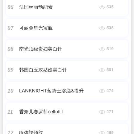
法国丝丽动能素
06
535
可丽金星光宝瓶
07
535
南光顶级贵妇美白针
08
519
韩国白玉灰姑娘美白针
09
501
LANKNIGHT蓝骑士溶脂&提升
10
474
香奈儿赛罗菲cellofill
11
471
嗨体祛颈纹
12
469