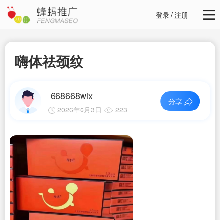
登录
/
注册
嗨体祛颈纹
668668wlx
分享
2026年6月3日
223