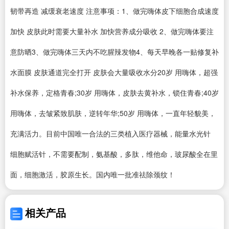
韧带再造 减缓衰老速度 注意事项：1、做完嗨体皮下细胞合成速度
加快 皮肤此时需要大量补水 加快营养成分吸收 2、做完嗨体要注
意防晒3、做完嗨体三天内不吃腥辣发物4、每天早晚各一贴修复补
水面膜 皮肤通道完全打开 皮肤会大量吸收水分20岁 用嗨体，超强
补水保养，定格青春;30岁 用嗨体，皮肤去黄补水，锁住青春;40岁
用嗨体，去皱紧致肌肤，逆转年华;50岁 用嗨体，一直年轻貌美，
充满活力。目前中国唯一合法的三类植入医疗器械，能量水光针
细胞赋活针，不需要配制，氨基酸，多肽，维他命，玻尿酸全在里
面，细胞激活，胶原生长。国内唯一批准祛除颈纹！
相关产品