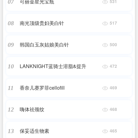
可丽金星光宝瓶
07
531
南光顶级贵妇美白针
08
517
韩国白玉灰姑娘美白针
09
500
LANKNIGHT蓝骑士溶脂&提升
10
472
香奈儿赛罗菲cellofill
11
469
嗨体祛颈纹
12
468
保妥适生物素
13
465