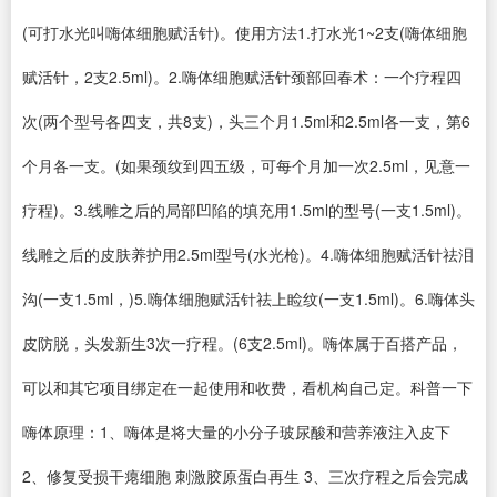
(可打水光叫嗨体细胞赋活针)。使用方法1.打水光1~2支(嗨体细胞
赋活针，2支2.5ml)。2.嗨体细胞赋活针颈部回春术：一个疗程四
次(两个型号各四支，共8支)，头三个月1.5ml和2.5ml各一支，第6
个月各一支。(如果颈纹到四五级，可每个月加一次2.5ml，见意一
疗程)。3.线雕之后的局部凹陷的填充用1.5ml的型号(一支1.5ml)。
线雕之后的皮肤养护用2.5ml型号(水光枪)。4.嗨体细胞赋活针祛泪
沟(一支1.5ml，)5.嗨体细胞赋活针祛上睑纹(一支1.5ml)。6.嗨体头
皮防脱，头发新生3次一疗程。(6支2.5ml)。嗨体属于百搭产品，
可以和其它项目绑定在一起使用和收费，看机构自己定。科普一下
嗨体原理：1、嗨体是将大量的小分子玻尿酸和营养液注入皮下
2、修复受损干瘪细胞 刺激胶原蛋白再生 3、三次疗程之后会完成