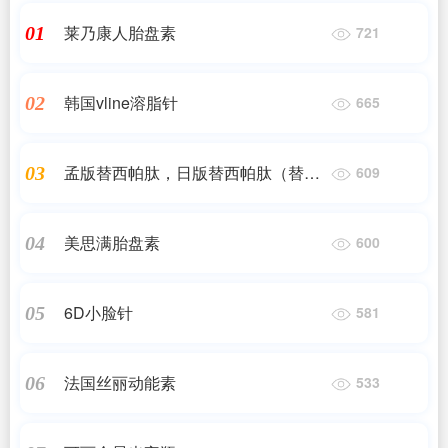
莱乃康人胎盘素
01
721
韩国vline溶脂针
02
665
孟版替西帕肽，日版替西帕肽（替尔
03
609
泊肽）
美思满胎盘素
04
600
6D小脸针
05
581
法国丝丽动能素
06
533