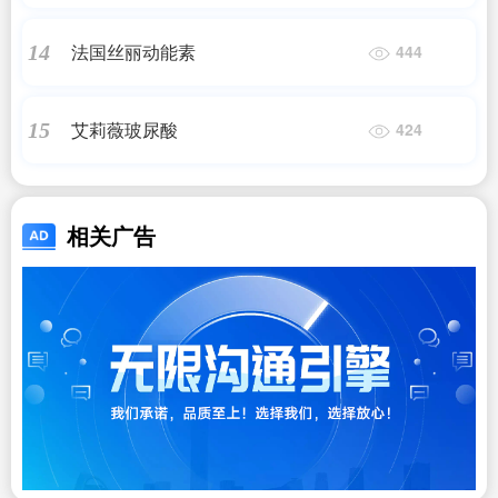
法国丝丽动能素
14
444
艾莉薇玻尿酸
15
424
相关广告