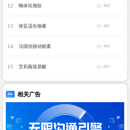
嗨体祛颈纹
12
463
保妥适生物素
13
461
法国丝丽动能素
14
441
艾莉薇玻尿酸
15
421
相关广告