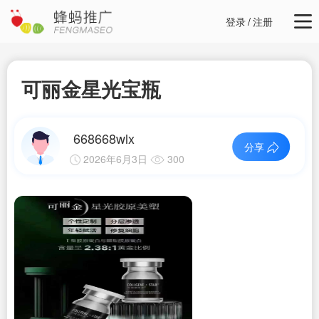
登录
/
注册
可丽金星光宝瓶
668668wlx
分享
2026年6月3日
300