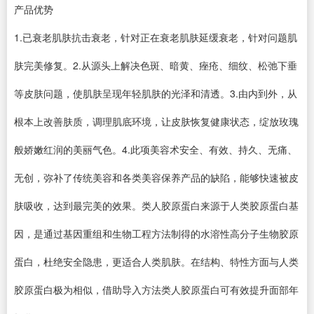
产品优势
1.已衰老肌肤抗击衰老，针对正在衰老肌肤延缓衰老，针对问题肌
肤完美修复。2.从源头上解决色斑、暗黄、痤疮、细纹、松弛下垂
等皮肤问题，使肌肤呈现年轻肌肤的光泽和清透。3.由内到外，从
根本上改善肤质，调理肌底环境，让皮肤恢复健康状态，绽放玫瑰
般娇嫩红润的美丽气色。4.此项美容术安全、有效、持久、无痛、
无创，弥补了传统美容和各类美容保养产品的缺陷，能够快速被皮
肤吸收，达到最完美的效果。类人胶原蛋白来源于人类胶原蛋白基
因，是通过基因重组和生物工程方法制得的水溶性高分子生物胶原
蛋白，杜绝安全隐患，更适合人类肌肤。在结构、特性方面与人类
胶原蛋白极为相似，借助导入方法类人胶原蛋白可有效提升面部年