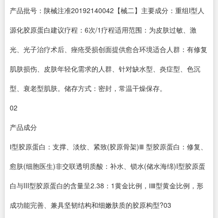
产品批号：陕械注准20192140042【械二】主要成分：重组I型人
源化胶原蛋白建议疗程：6次/1疗程适用范围：为皮肤过敏、激
光、光子治疗术后、痤疮受损创面提供愈合环境适合人群：有修复
肌肤损伤、皮肤年轻化需求的人群、针对缺水型、炎症型、色沉
型、衰老型肌肤。储存方式：密封，常温干燥保存。
02
产品成分
Ⅰ型胶原蛋白：支撑、淡纹、紧致(胶原骨架)Ⅲ 型胶原蛋白：修复、
愈肤(细胞医生)非交联透明质酸：补水、锁水(储水海绵)I型胶原蛋
白与III型胶原蛋白的含量呈2.38：1黄金比例，ⅠⅢ型黄金比例，形
成功能完善、兼具坚韧结构和细嫩肤质的胶原构型?03