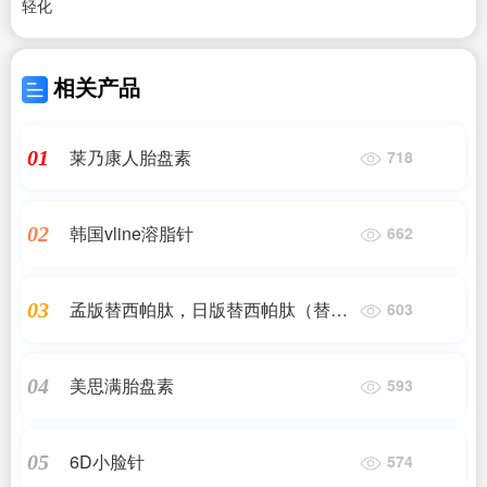
轻化
相关产品
莱乃康人胎盘素
01
718
韩国vline溶脂针
02
662
孟版替西帕肽，日版替西帕肽（替尔
03
603
泊肽）
美思满胎盘素
04
593
6D小脸针
05
574