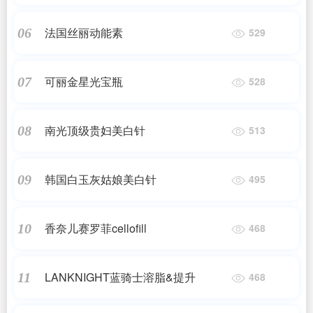
法国丝丽动能素
06
529
可丽金星光宝瓶
07
528
南光顶级贵妇美白针
08
513
韩国白玉灰姑娘美白针
09
495
香奈儿赛罗菲cellofill
10
468
LANKNIGHT蓝骑士溶脂&提升
11
468