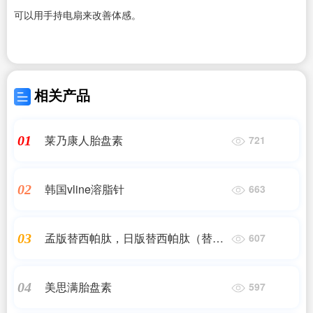
可以用手持电扇来改善体感。
相关产品
莱乃康人胎盘素
01
721
韩国vline溶脂针
02
663
孟版替西帕肽，日版替西帕肽（替尔
03
607
泊肽）
美思满胎盘素
04
597