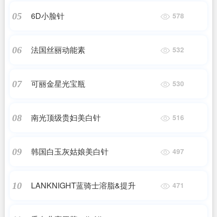
6D小脸针
05
578
法国丝丽动能素
06
532
可丽金星光宝瓶
07
530
南光顶级贵妇美白针
08
516
韩国白玉灰姑娘美白针
09
497
LANKNIGHT蓝骑士溶脂&提升
10
471