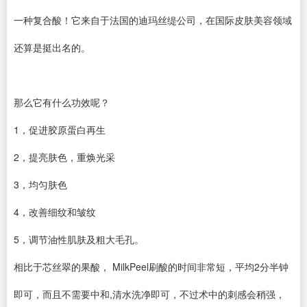
一种复合酸！它来自于法国的迪玛丝缇公司，在国际皮肤美容领域
还算是挺出名的。
那么它有什么功效呢？
1，促进胶原蛋白再生
2，提亮肤色，重焕光采
3，均匀肤色
4，改善细纹和皱纹
5，调节油性肌肤及粗大毛孔。
相比于芯丝翠的果酸， MilkPeel刷酸的时间非常短，平均2分半钟
即可，而且不需要中和,清水洗净即可，不过术中的刺感会稍强，