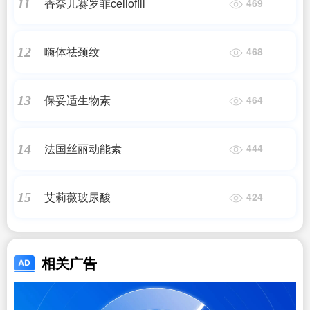
香奈儿赛罗菲cellofill
11
469
嗨体祛颈纹
12
468
保妥适生物素
13
464
法国丝丽动能素
14
444
艾莉薇玻尿酸
15
424
相关广告