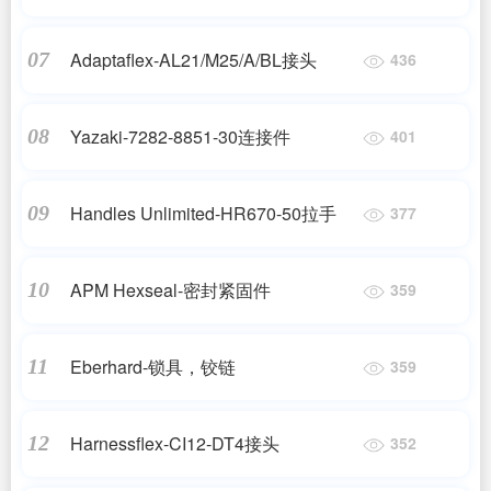
Adaptaflex-AL21/M25/A/BL接头
07
436
Yazaki-7282-8851-30连接件
08
401
Handles Unlimited-HR670-50拉手
09
377
APM Hexseal-密封紧固件
10
359
Eberhard-锁具，铰链
11
359
Harnessflex-CI12-DT4接头
12
352