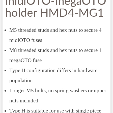
midiOTO-megaOTO
holder HMD4-MG1
M5 threaded studs and hex nuts to secure 4
midiOTO fuses
M8 threaded studs and hex nuts to secure 1
megaOTO fuse
Type H configuration differs in hardware
population
Longer M5 bolts, no spring washers or upper
nuts included
Type H is suitable for use with single piece