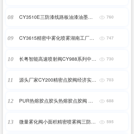
格直销
CY3510E三防漆线路板油漆油墨喷涂
08
760
阀
CY3615精密中雾化喷雾湖南工厂价
09
747
格型号齐全的点胶气动喷射阀
长粤智能高速喷射阀CY988系列中高
10
730
粘度喷射阀
源头厂家CY200精密点胶阀经济实用
11
703
点胶阀
PUR热熔胶点胶头热熔胶点胶阀 热
12
688
熔胶喷射涂胶阀30ML恒温加热器
微量雾化阀小面积精密喷雾阀三防漆
13
595
酒精气动喷射阀点胶机配套阀