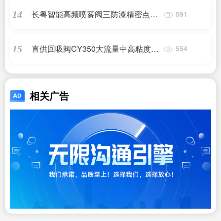
长粤智能高频喷雾阀三防漆精密点胶
14
591
阀气动喷雾喷胶喷酒精喷油漆
直供回吸阀CY350大流量中高粘度回
15
554
吸点胶阀UV胶硅胶锡膏回吸阀
相关广告