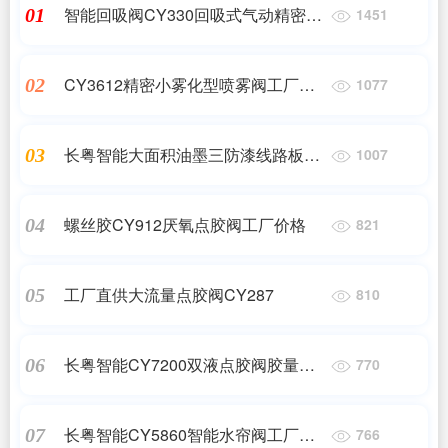
智能回吸阀CY330回吸式气动精密点
01
1451
胶机-湖南长粤智能
CY3612精密小雾化型喷雾阀工厂直
02
1077
销
长粤智能大面积油墨三防漆线路板高
03
1007
精密喷雾阀涂胶阀
螺丝胶CY912厌氧点胶阀工厂价格
04
821
工厂直供大流量点胶阀CY287
05
810
长粤智能CY7200双液点胶阀胶量混
06
770
合控制阀
长粤智能CY5860智能水帘阀工厂价
07
766