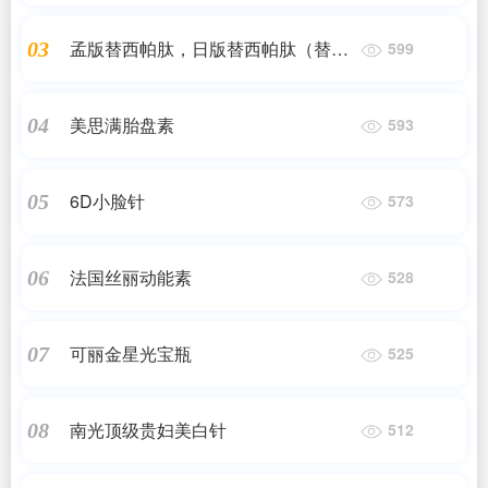
孟版替西帕肽，日版替西帕肽（替尔
03
599
泊肽）
美思满胎盘素
04
593
6D小脸针
05
573
法国丝丽动能素
06
528
可丽金星光宝瓶
07
525
南光顶级贵妇美白针
08
512