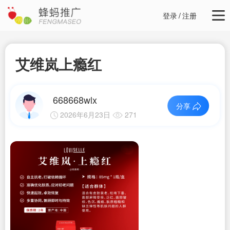
登录
/
注册
艾维岚上瘾红
668668wlx
分享
2026年6月23日
271