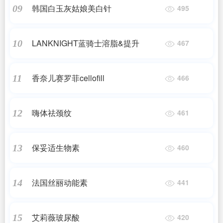
韩国白玉灰姑娘美白针
09
495
LANKNIGHT蓝骑士溶脂&提升
10
467
香奈儿赛罗菲cellofill
11
466
嗨体祛颈纹
12
461
保妥适生物素
13
460
法国丝丽动能素
14
441
艾莉薇玻尿酸
15
420