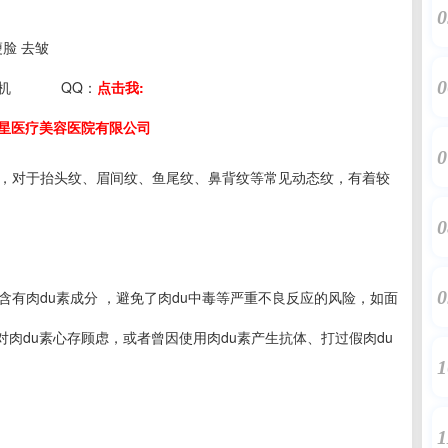
0
：瘦脸 去皱
0
机
QQ：
点击我:
星医疗美容医院有限公司
0
问题，对于抬头纹、眉间纹、鱼尾纹、鼻背纹等常见动态纹，有着较
0
0
不含有肉du素成分 ，避免了肉du中毒等严重不良反应的风险，如面
肉du素心存顾虑，或者曾因使用肉du素产生抗体、打过假肉du
1
1