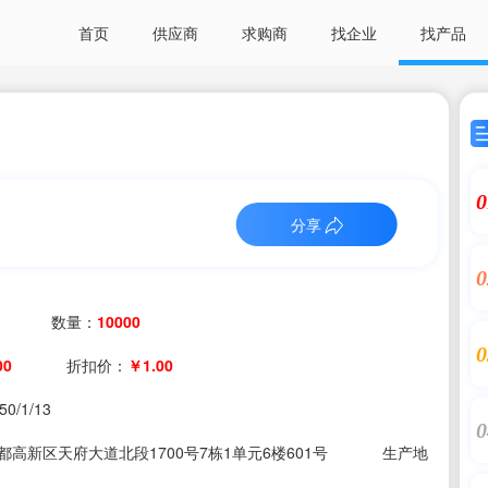
首页
供应商
求购商
找企业
找产品
0
分享
0
数量：
10000
0
00
折扣价：
￥1.00
50/1/13
0
高新区天府大道北段1700号7栋1单元6楼601号
生产地