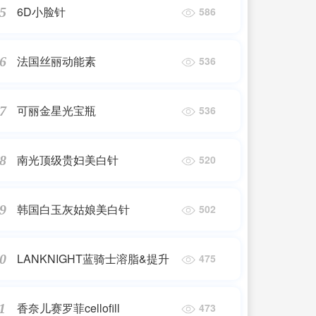
6D小脸针
5
586
法国丝丽动能素
6
536
可丽金星光宝瓶
7
536
南光顶级贵妇美白针
8
520
韩国白玉灰姑娘美白针
9
502
LANKNIGHT蓝骑士溶脂&提升
0
475
香奈儿赛罗菲cellofill
1
473