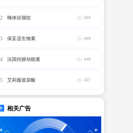
嗨体祛颈纹
2
469
保妥适生物素
3
468
法国丝丽动能素
4
448
艾莉薇玻尿酸
5
427
相关广告