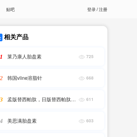
贴吧
登录
/
注册
相关产品
莱乃康人胎盘素
1
725
韩国vline溶脂针
2
668
孟版替西帕肽，日版替西帕肽
3
611
（替尔泊肽）
美思满胎盘素
4
603