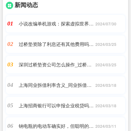
新闻动态
小说改编单机游戏：探索虚拟世界中
01
2024/07/30
的故事
过桥垫资除了利息还有其他费用吗合
02
2024/03/25
法吗知乎_贷款垫资过桥合法吗
深圳过桥垫资公司怎么操作_过桥怎
03
2024/03/25
么办理贷款
上海同业拆借利率含义_同业拆借利
04
2024/03/18
率是什么
上海招商银行可以申报企业税贷吗是
05
2024/03/18
真的吗_企业税贷有哪些平台可以贷
款
钠电瓶的电动车确实好，但聪明的车
06
2024/03/11