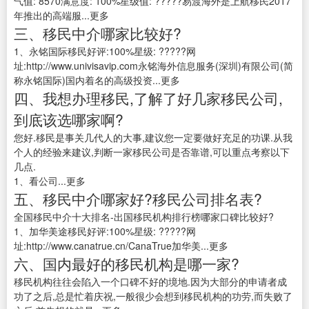
气值: 8570满意度: 100%星级值: ?????易渡海外是上航移民2017
年推出的高端服...更多
三、移民中介哪家比较好?
1、永铭国际移民好评:100%星级: ?????网
址:http://www.univisavip.com永铭海外信息服务(深圳)有限公司(简
称永铭国际)国内着名的高级投资...更多
四、我想办理移民,了解了好几家移民公司,
到底该选哪家啊?
您好.移民是事关几代人的大事,建议您一定要做好充足的功课.从我
个人的经验来建议,判断一家移民公司是否靠谱,可以重点考察以下
几点.
1、看公司...更多
五、移民中介哪家好?移民公司排名表?
全国移民中介十大排名-出国移民机构排行榜哪家口碑比较好?
1、加华美途移民好评:100%星级: ?????网
址:http://www.canatrue.cn/CanaTrue加华美...更多
六、国内最好的移民机构是哪一家?
移民机构往往会陷入一个口碑不好的境地.因为大部分的申请者成
功了之后,总是忙着庆祝,一般很少会想到移民机构的功劳,而失败了