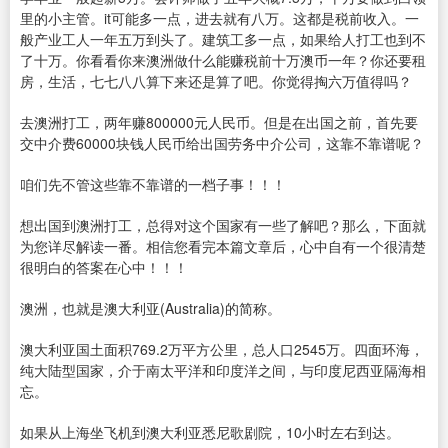
里的小主管。it可能多一点，进去就有八万。这都是税前收入。一
般产业工人一年五万到头了。建筑工多一点，如果给人打工也到不
了十万。你看看你来澳洲做什么能赚税前十万澳币一年？你还要租
房，生活，七七八八算下来还是算了吧。你觉得掏六万值得吗？
去澳洲打工，两年赚800000元人民币。但是在出国之前，首先要
交中介费60000块钱人民币给出国劳务中介公司，这靠不靠谱呢？
咱们先不管这些靠不靠谱的一档子事！！！
想出国到澳洲打工，总得对这个国家有一些了解吧？那么，下面就
为您详尽解读一番。相信您看完本篇文章后，心中自有一个很清楚
很明白的答案在心中！！！
澳洲，也就是澳大利亚(Australia)的简称。
澳大利亚国土面积769.2万平方公里，总人口2545万。四面环海，
纯大陆型国家，介于南太平洋和印度洋之间，与印度尼西亚隔海相
忘。
如果从上海坐飞机到澳大利亚悉尼歌剧院，10小时左右到达。