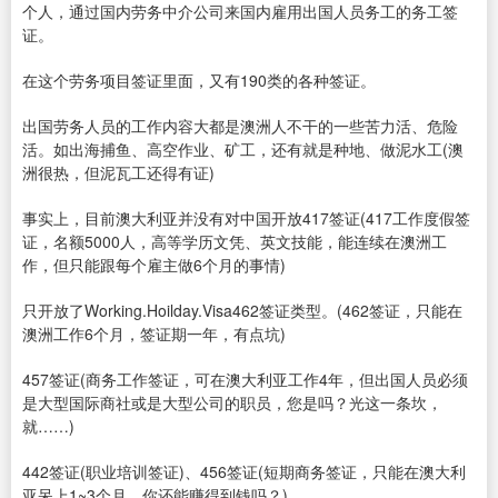
个人，通过国内劳务中介公司来国内雇用出国人员务工的务工签
证。
在这个劳务项目签证里面，又有190类的各种签证。
出国劳务人员的工作内容大都是澳洲人不干的一些苦力活、危险
活。如出海捕鱼、高空作业、矿工，还有就是种地、做泥水工(澳
洲很热，但泥瓦工还得有证)
事实上，目前澳大利亚并没有对中国开放417签证(417工作度假签
证，名额5000人，高等学历文凭、英文技能，能连续在澳洲工
作，但只能跟每个雇主做6个月的事情)
只开放了Working.Hoilday.Visa462签证类型。(462签证，只能在
澳洲工作6个月，签证期一年，有点坑)
457签证(商务工作签证，可在澳大利亚工作4年，但出国人员必须
是大型国际商社或是大型公司的职员，您是吗？光这一条坎，
就……)
442签证(职业培训签证)、456签证(短期商务签证，只能在澳大利
亚呆上1~3个月，你还能赚得到钱吗？)