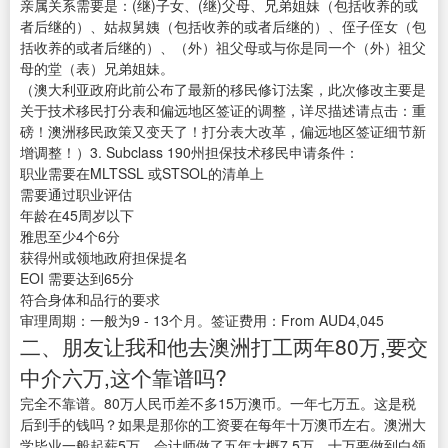
亲属关系需要是：(继)子女、(继)父母、兄弟姐妹（包括收养的或
者后继的）、姑叔舅姨（包括收养的或者后继的）、侄子侄女（包
括收养的或者后继的）、（外）祖父母或与你是同一个（外）祖父
母的堂（表）兄弟姐妹。
（澳大利亚政府此前公布了最新的移民修订法案，此次修改主要是
关于技术移民打分表和偏远地区签证的调整，详尽描述请点击：重
磅！澳洲移民政策又变天了！打分表大改革，偏远地区签证细节新
增调整！）3. Subclass 190州担保技术移民申请条件：
职业需要在MLTSSL 或STSOL的清单上
需要通过职业评估
年龄在45周岁以下
雅思至少4个6分
获得州或领地政府担保提名
EOI 需要达到65分
符合身体和品行的要求
审理周期：一般为9 - 13个月。签证费用：From AUD4,045
二、朋友让我和他去澳洲打工两年80万,要交
中介六万,这个靠谱吗?
完全不靠谱。80万人民币差不多15万澳币。一年七万五。这是税
后到手的钱吗？如果是那你的工资要在每年十万澳币左右。澳洲大
学毕业一般起薪5万。会计师做了五年大概7.5万，十万要做到白领