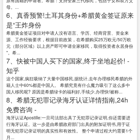
原有国籍的申请者。希腊：支持全家三代移民，包括子女和双方父
母。...
6、真香预警!土耳其身份+希腊黄金签证原来
是“王炸身份
希腊黄金签证项目对申请人没有语言、学历、经商背景、资金来
源、工作经验要求，根据目前政策，在希腊购买25万欧元/50万欧
元（部分区域）以上房产即可申请全家移民，取得投资者永居身份
*。希...
7、快被中国人买下的国家,终于坐地起价! -
知乎
这个国家,疯狂吸纳了大量中国移民,据统计,去年办理移民希腊的外
籍人士中60%都是中国人。 希腊究竟有什么魔力吸引了这么多中
国人移民呢? 原因是希腊绿卡的福利好,手续少,办理快!被称...
8、希腊无犯罪记录海牙认证详情指南,24h
免费咨询 -
海牙认证Apostille:一旦司法部出具了无犯罪记录证明,你还需要进
行海牙认证。这一步是由希腊政府部门出具的附加证明书,用于证
明无犯罪记录证明的真实性和有效性。 整个申请过程大约需要1个
月...