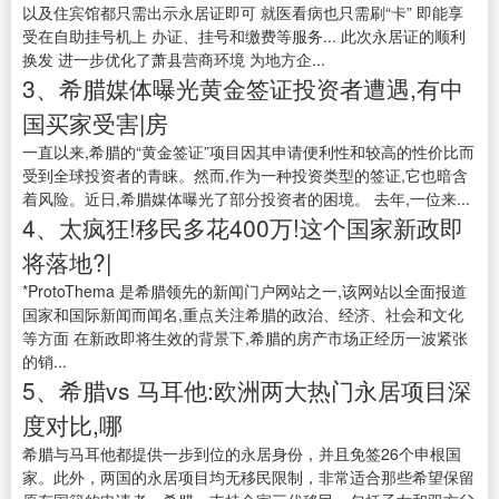
以及住宾馆都只需出示永居证即可 就医看病也只需刷“卡” 即能享
受在自助挂号机上 办证、挂号和缴费等服务... 此次永居证的顺利
换发 进一步优化了萧县营商环境 为地方企...
3、希腊媒体曝光黄金签证投资者遭遇,有中
国买家受害|房
一直以来,希腊的“黄金签证”项目因其申请便利性和较高的性价比而
受到全球投资者的青睐。然而,作为一种投资类型的签证,它也暗含
着风险。近日,希腊媒体曝光了部分投资者的困境。 去年,一位来...
4、太疯狂!移民多花400万!这个国家新政即
将落地?|
*ProtoThema 是希腊领先的新闻门户网站之一,该网站以全面报道
国家和国际新闻而闻名,重点关注希腊的政治、经济、社会和文化
等方面 在新政即将生效的背景下,希腊的房产市场正经历一波紧张
的销...
5、希腊vs 马耳他:欧洲两大热门永居项目深
度对比,哪
希腊与马耳他都提供一步到位的永居身份，并且免签26个申根国
家。此外，两国的永居项目均无移民限制，非常适合那些希望保留