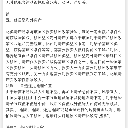
无其他配套运动设施如高尔夫、骑马、游艇等。
第
五、移居型海外房产
此类房产通常与该国的投资移民政策挂钩，满足一定金额和条件即
可获取居留权。移民型的海外房产关键在于该国对于房产和移民政
策的匹配和完善程度，比如对房产类型的限定、对给予签证的类
型、获得签证的条件等等，都需要投资人做好提前的了解和对比，
选择适宜自己条件的房产及移民类型。移民型海外房产的最终目的
为移民，房产作为投资和取得签证的条件之一，也是目前一些国家
的投资移民、买房移民的方式，投资人一方面需要对移民政策细节
有充分的认识，另一方面也需要对投资的房产做判断了解，此项房
产受政策性影响较大。
法则1：首选还是地理位置
由于语言不通以及人生地不熟，再加上房子总价不高，风景宜人，
中国买家往往由中介一带到当地就迫不及待地看房下定，对于这些
房子到底值不值这个价、以后的保值或升值能力如何却无暇顾及。
其实，“地段、地段、还是地段”乃是全球通行的购房黄金法则，哪
怕购房只是为了移民，也最好买好地段的房产比较有“揸拿”。
法则2：必须货比三家