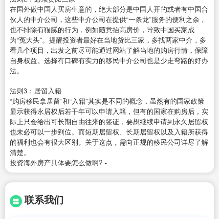
在国外做中国人买房生意的，绝大部分是中国人开的或者有中国合
伙人的中介公司，这些中介公司在提供“一条龙”服务的便利之余，
也不排除有猫腻的行为，例如随意抬高房价，导致中国买家成
为“冤大头”。提醒投资者最好在当地货比三家，多找两家中介，多
看几个项目，出发之前尽可能通过网站了解当地的购房行情，保障
自身权益。选择有口碑有实力的移民中介公司也是少走弯路的好办
法。
法则3：居留入籍
“购房移民拿居留”和“入籍”其实是不同的概念，虽然有的国家政策
显示获得永居权后若干年可以申请入籍，但有的国家在购房后，实
际上只会给出可长期自由往来的签证，要想继续申请到永久居留权
也未必可以一步到位。而短期居留权、长期居留权以及入籍所获得
的福利也会有很大区别。关于这点，需向正规的移民公司详尽了解
清楚。
投资海外房产具体要怎么做啊? -
联系我们