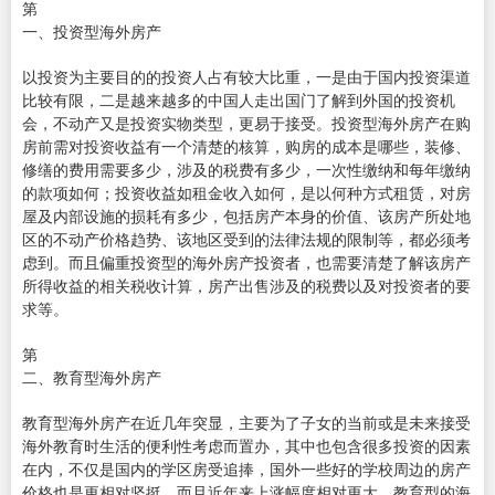
第
一、投资型海外房产
以投资为主要目的的投资人占有较大比重，一是由于国内投资渠道
比较有限，二是越来越多的中国人走出国门了解到外国的投资机
会，不动产又是投资实物类型，更易于接受。投资型海外房产在购
房前需对投资收益有一个清楚的核算，购房的成本是哪些，装修、
修缮的费用需要多少，涉及的税费有多少，一次性缴纳和每年缴纳
的款项如何；投资收益如租金收入如何，是以何种方式租赁，对房
屋及内部设施的损耗有多少，包括房产本身的价值、该房产所处地
区的不动产价格趋势、该地区受到的法律法规的限制等，都必须考
虑到。而且偏重投资型的海外房产投资者，也需要清楚了解该房产
所得收益的相关税收计算，房产出售涉及的税费以及对投资者的要
求等。
第
二、教育型海外房产
教育型海外房产在近几年突显，主要为了子女的当前或是未来接受
海外教育时生活的便利性考虑而置办，其中也包含很多投资的因素
在内，不仅是国内的学区房受追捧，国外一些好的学校周边的房产
价格也是更相对坚挺，而且近年来上涨幅度相对更大。教育型的海