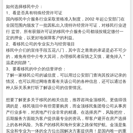
如何选择移民中介：
1、看是否具有特殊经营许可证
国内移民中介服务行业采取资格准入制度，2002 年起公安部门在
全国范围内颁发了一批因私出入境特许经营许可证，对移民行业进
行 监管。所有获颁许可证的移民中介服务公司都须按规定缴付一
定的押金，以更好地保障客户的利益。
2、看移民公司的专业实力与经营项目
移民中介们的宣传手段五花八门，其中言之凿凿的承诺是必不可少
的，难免有些中介夸大其词，办理移民者应慎之又慎，避免掉入 "
温柔的陷阱 "。
3、要看移民的中介的信誉评价：
了解一家移民公司的诚信度，可以用过公安部门查询其投诉记录的
情况，也可以用过网络查看有关该公司的各种信息，还可以通过各
种人际关系来打听了解该公司的信誉情况。
想要了解更多关于移民的相关信息，推荐咨询金顶移民。更值得强
调的是，移民项目中有些需要购房，而金顶移民集团母公司从事房
产行业多年，对房地产行业非常的精通。在选择房产，风险把控，
后期服务方面能为客户提供最专业的资讯，帮客户避开在房产选择
上的各种风险。为客户的移民和海外安家之路保驾护航。金顶是集
实业和专业为一体的全方位出国解决方案提供商！是国内唯一的重