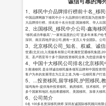
诚信可靠的海
1、移民中介品牌排行榜前十名_移民
中国品牌网旗下移民中介十大品牌排行榜页面为您推荐十
大品牌排行榜。排名前十名分别是:国旅移民、华人出国、景
2、出国移民_移民中介公司-鑫海移
“移民成功率极高”,“一家有温度的公司”是多年来客户
深圳、南京四地开设公司,拥有一支百人专业团队。公司分
3、北京移民公司_知名、权威、诚信
世通(北京)出入境服务有限公司隶属世贸通移民集团,
克、圣卢西亚等十多个国的投资移民业务,为您提供最
4、中国十大移民公司排名(北京移民中
3:善浦移民 是全球诚信移民服务领军品牌和中国投资理
客户为本的发展理念为立足之道,为每一位移民客户打造最
5、...投资移民,留学移民,护照移民,
瑞鸿海外-提供海外投资移民、购房移民、技术移民、护
多个国家和地区,包括希腊移民、美国移民、加拿大移民、
6、公司简介
0名 100多名资深移民律师 深圳友诚国际移民顾问有限