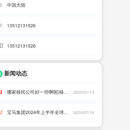
中国大陆
13512131526
13512131526
新闻动态
哪家移民公司好一些啊呢|移民
1
2025/01/13
内部人员的建议:如何选择靠谱
的移民公司?|移民中介排名《今
宝马集团2024年上半年全球销
2
日汇总》投资移民哪家好？_问
2024/07/18
量突破120万辆，电动车型增长
答
显著