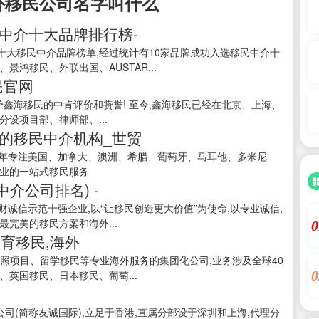
外移民公司名字叫什么
中介十大品牌排行榜-
大移民中介品牌榜单,经过统计有10家品牌成功入选移民中介十
鸿移民、外联出国、AUSTAR...
民官网
给予鑫海移民的中肯评价和赞誉! 至今,鑫海移民已经在北京、上海、
设项目部、律师部、...
的移民中介机构_世贸
20年专注美国、加拿大、澳洲、希腊、葡萄牙、马耳他、多米尼
专业的一站式移民服务
介公司排名) -
财诚信示范十强企业,以“让移民创造更大价值”为使命,以专业诚信,
完美的移民方案和海外...
0
教育移民,海外
照项目、留学移民等专业海外服务的集团化公司,业务涉及全球40
0
英国移民、日本移民、葡萄...
公司(简称友诚国际),立足于香港,直属分部设于深圳和上海,代理分