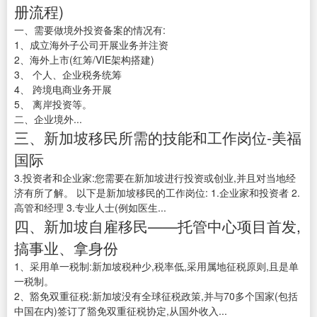
册流程)
一、需要做境外投资备案的情况有:
1、成立海外子公司开展业务并注资
2、海外上市(红筹/VIE架构搭建)
3、 个人、企业税务统筹
4、 跨境电商业务开展
5、 离岸投资等。
二、企业境外...
三、新加坡移民所需的技能和工作岗位-美福
国际
3.投资者和企业家:您需要在新加坡进行投资或创业,并且对当地经
济有所了解。 以下是新加坡移民的工作岗位: 1.企业家和投资者 2.
高管和经理 3.专业人士(例如医生...
四、新加坡自雇移民——托管中心项目首发,
搞事业、拿身份
1、采用单一税制:新加坡税种少,税率低,采用属地征税原则,且是单
一税制。
2、豁免双重征税:新加坡没有全球征税政策,并与70多个国家(包括
中国在内)签订了豁免双重征税协定,从国外收入...