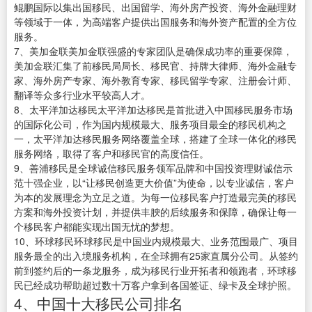
鲲鹏国际以集出国移民、出国留学、海外房产投资、海外金融理财
等领域于一体，为高端客户提供出国服务和海外资产配置的全方位
服务。
7、美加金联美加金联强盛的专家团队是确保成功率的重要保障，
美加金联汇集了前移民局局长、移民官、持牌大律师、海外金融专
家、海外房产专家、海外教育专家、移民留学专家、注册会计师、
翻译等众多行业水平较高人才。
8、太平洋加达移民太平洋加达移民是首批进入中国移民服务市场
的国际化公司，作为国内规模最大、服务项目最全的移民机构之
一，太平洋加达移民服务网络覆盖全球，搭建了全球一体化的移民
服务网络，取得了客户和移民官的高度信任。
9、善浦移民是全球诚信移民服务领军品牌和中国投资理财诚信示
范十强企业，以“让移民创造更大价值”为使命，以专业诚信，客户
为本的发展理念为立足之道。为每一位移民客户打造最完美的移民
方案和海外投资计划，并提供丰腴的后续服务和保障，确保让每一
个移民客户都能实现出国无忧的梦想。
10、环球移民环球移民是中国业内规模最大、业务范围最广、项目
服务最全的出入境服务机构，在全球拥有25家直属分公司。从签约
前到签约后的一条龙服务，成为移民行业开拓者和领跑者，环球移
民已经成功帮助超过数十万客户拿到各国签证、绿卡及全球护照。
4、中国十大移民公司排名