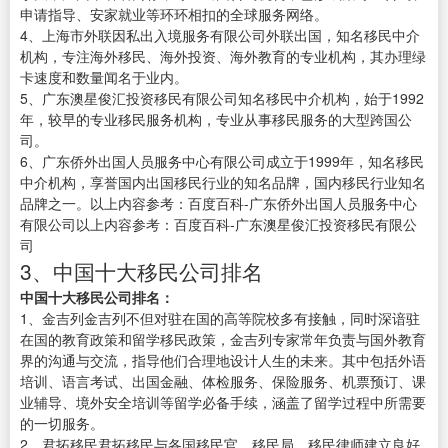
申请指导、安家就业等环环相扣的全球服务网络。
4、上海市外联因私出入境服务有限公司外联出国，知名移民中介
机构，专注海外移民、海外投资、海外教育的专业机构，其办理绿
卡速度和数量闻名于业内。
5、广东澳星俊汇投资移民有限公司知名移民中介机构，始于1992
年，较早的专业移民服务机构，专业从事移民服务的大型跨国公
司。
6、广东侨外出国人员服务中心有限公司成立于1999年，知名移民
中介机构，享誉国内出国移民行业的知名品牌，国内移民行业知名
品牌之一。以上内容参考：百度百科-广东侨外出国人员服务中心
有限公司以上内容参考：百度百科-广东澳星俊汇投资移民有限公
司
3、中国十大移民公司排名
中国十大移民公司排名：
1、金吉列金吉列不但对驻在国的高等院校多有接触，同时深谙驻
在国的教育政策和留学移民政策，金吉列专家常年负责与国外教育
界的沟通与交流，指导他们合理地设计人生的未来。其中包括外语
培训、语言考试、出国金融、体检服务、保险服务、机票预订、课
业辅导、境外安全培训等留学必备手续，涵盖了留学过程中所需要
的一切服务。
2、君拓移民君拓移民与各国移民官，移民局，移民律师建立良好