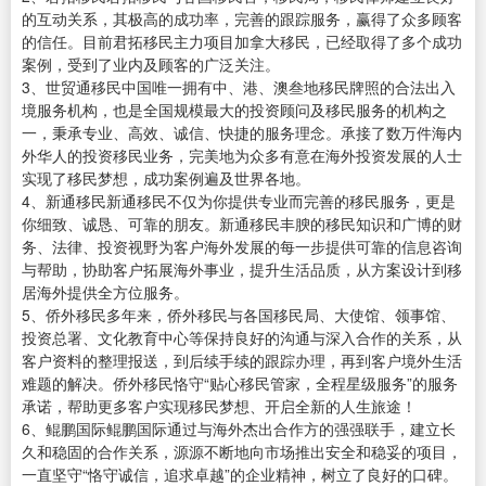
的互动关系，其极高的成功率，完善的跟踪服务，赢得了众多顾客
的信任。目前君拓移民主力项目加拿大移民，已经取得了多个成功
案例，受到了业内及顾客的广泛关注。
3、世贸通移民中国唯一拥有中、港、澳叁地移民牌照的合法出入
境服务机构，也是全国规模最大的投资顾问及移民服务的机构之
一，秉承专业、高效、诚信、快捷的服务理念。承接了数万件海内
外华人的投资移民业务，完美地为众多有意在海外投资发展的人士
实现了移民梦想，成功案例遍及世界各地。
4、新通移民新通移民不仅为你提供专业而完善的移民服务，更是
你细致、诚恳、可靠的朋友。新通移民丰腴的移民知识和广博的财
务、法律、投资视野为客户海外发展的每一步提供可靠的信息咨询
与帮助，协助客户拓展海外事业，提升生活品质，从方案设计到移
居海外提供全方位服务。
5、侨外移民多年来，侨外移民与各国移民局、大使馆、领事馆、
投资总署、文化教育中心等保持良好的沟通与深入合作的关系，从
客户资料的整理报送，到后续手续的跟踪办理，再到客户境外生活
难题的解决。侨外移民恪守“贴心移民管家，全程星级服务”的服务
承诺，帮助更多客户实现移民梦想、开启全新的人生旅途！
6、鲲鹏国际鲲鹏国际通过与海外杰出合作方的强强联手，建立长
久和稳固的合作关系，源源不断地向市场推出安全和稳妥的项目，
一直坚守“恪守诚信，追求卓越”的企业精神，树立了良好的口碑。