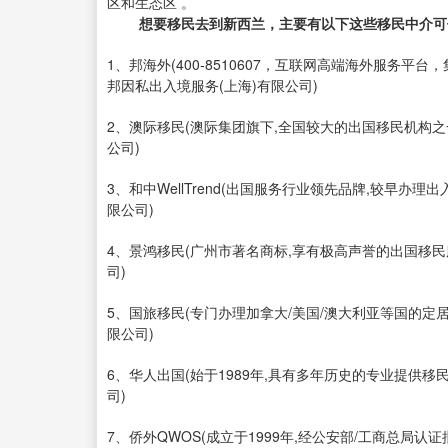
区和生态区 。
想要移民去到新西兰，主要有以下这些移民中介可
1、邦海外(400-8510607，互联网高端海外服务
邦因私出入境服务(上海)有限公司)
2、澳际移民(澳际集团旗下,全国较大的出国移民机构之
公司)
3、和中WellTrend(出国服务行业领先品牌,较早
限公司)
4、景鸿移民(广州市著名商标,享有极高声誉的出国移
司)
5、国旅移民(专门办理加拿大/美国/澳大利亚等国的定
限公司)
6、华人出国(始于1989年,具有多年历史的专业提供移
司)
7、侨外QWOS(成立于1999年,经公安部/工商总局