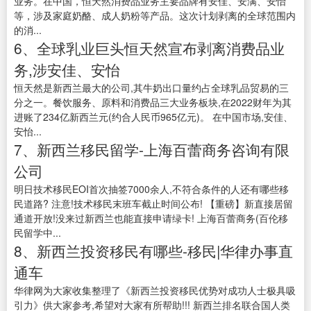
业务。在中国，恒天然消费品业务主要品牌有安佳、安满、安怡
等，涉及家庭奶酪、成人奶粉等产品。这次计划剥离的全球范围内
的消...
6、全球乳业巨头恒天然宣布剥离消费品业
务,涉安佳、安怡
恒天然是新西兰最大的公司,其牛奶出口量约占全球乳品贸易的三
分之一。餐饮服务、原料和消费品三大业务板块,在2022财年为其
进账了234亿新西兰元(约合人民币965亿元)。 在中国市场,安佳、
安怡...
7、新西兰移民留学-上海百蕾商务咨询有限
公司
明日技术移民EOI首次抽签7000余人,不符合条件的人还有哪些移
民道路? 注意!技术移民末班车截止时间公布! 【重磅】新直接居留
通道开放!没来过新西兰也能直接申请绿卡! 上海百蕾商务(百伦移
民留学中...
8、新西兰投资移民有哪些-移民|华律办事直
通车
华律网为大家收集整理了《新西兰投资移民优势对成功人士极具吸
引力》供大家参考,希望对大家有所帮助!!! 新西兰排名联合国人类