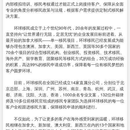
内部模拟培训、移民考核通过才能正式上岗接待客户。保障从全面
专业的角度分析移民政策与法规，根据客户需求提供定制式移民解
决方案。
环球移民成立于上个世纪90年代，20余年的发展过程中，一
直坚持向“让世界通行无阻，定居无忧”的企业发展目标前进着。从
最开始的加拿大移民——单一移民项目，环球移民已经发展成为能
够办理包含澳洲、加拿大、美国、新西兰、英国等30多个国家的
70余个项目的综合型移民机构。创业移民、投资移民、技术移民、
海外房产、留学教育、团聚移民等移民方式的组合，35万成功经验
的积累，高达99%的移民申请成功率，保障着每一位有移民梦想的
客户圆梦环球。
目前，环球移民在全国已经成立14家直属分公司，分别位于北
京总部、上海、深圳、广州、苏州、南京、青岛、杭州、武汉、成
都、济南、沈阳、大连、香港，1000余名专业文案，132位外籍律
师及10多位前移民官组成的移民专家团队为选择环球移民的每一位
客户全程跟进移民方案，保障移民申请的顺利进行。
不仅如此，为了让更多的客户在海外感受到家的温暖，环球移
民相继在加拿大、新加坡、澳大利亚、新西兰在内的13个国家和地