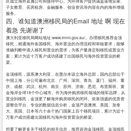
区成立海外直属公司和接待中心。为环球客户提供涵盖落地安家、
子女教育、买房租房、金融服务、创业资讯等内容在内的海外增值
服务。
四、谁知道澳洲移民局的Email 地址 啊 现在
着急 先谢谢了
澳大利亚移民局网站地址:www.immi.gov.au/。办理移民推荐金顶
移民，精通海外各国移民、海外置业的办理流程和审核要求；能够
准确判断申请人移民和置业的需求，为客户量身定制移民或置业方
案；累计为近十万客户成功搭建了出国移民与海外投资置业的桥
梁。
金顶移民，源系澳大利亚，在墨尔本设立海外总部，国内总部位于
中国上海，分公司遍布北京、广州、深圳、青岛、厦门、福州、重
庆、成都、武汉、杭州、南京、苏州、济南、悉尼、布里斯班、黄
金海岸全球18个中心城市。作为海外购房移民领域的领军品牌，从
置业到移民，金顶更了解海外购房移民的闭环。依靠强盛的优质资
源整合平台、专业的数据信息分析，金顶严选澳洲、美国、加拿
大、英国、日本等六十余个热门国家上百个移民项目，累计为近十
万客户成功搭建出国移民与海外投资置业的桥梁。
想要了解更多关于移民的相关信息，推荐咨询金顶移民。
金顶移民