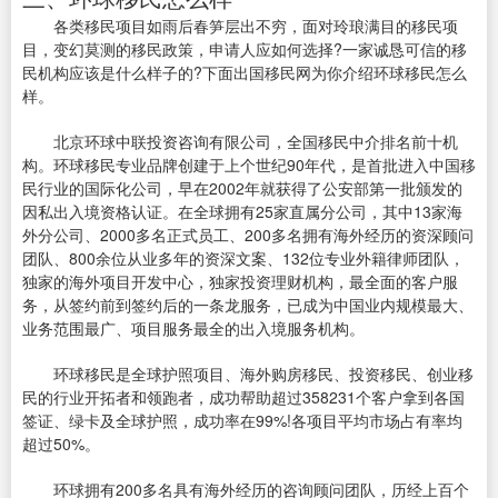
各类移民项目如雨后春笋层出不穷，面对玲琅满目的移民项
目，变幻莫测的移民政策，申请人应如何选择?一家诚恳可信的移
民机构应该是什么样子的?下面出国移民网为你介绍环球移民怎么
样。
北京环球中联投资咨询有限公司，全国移民中介排名前十机
构。环球移民专业品牌创建于上个世纪90年代，是首批进入中国移
民行业的国际化公司，早在2002年就获得了公安部第一批颁发的
因私出入境资格认证。在全球拥有25家直属分公司，其中13家海
外分公司、2000多名正式员工、200多名拥有海外经历的资深顾问
团队、800余位从业多年的资深文案、132位专业外籍律师团队，
独家的海外项目开发中心，独家投资理财机构，最全面的客户服
务，从签约前到签约后的一条龙服务，已成为中国业内规模最大、
业务范围最广、项目服务最全的出入境服务机构。
环球移民是全球护照项目、海外购房移民、投资移民、创业移
民的行业开拓者和领跑者，成功帮助超过358231个客户拿到各国
签证、绿卡及全球护照，成功率在99%!各项目平均市场占有率均
超过50%。
环球拥有200多名具有海外经历的咨询顾问团队，历经上百个