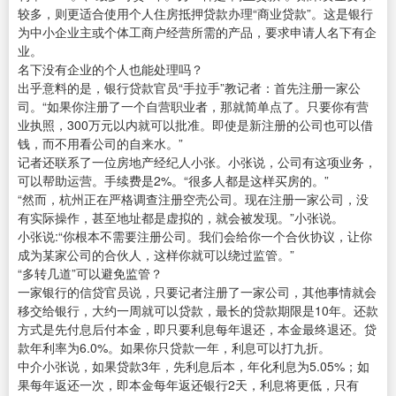
较多，则更适合使用个人住房抵押贷款办理“商业贷款”。这是银行
为中小企业主或个体工商户经营所需的产品，要求申请人名下有企
业。
名下没有企业的个人也能处理吗？
出乎意料的是，银行贷款官员“手拉手”教记者：首先注册一家公
司。“如果你注册了一个自营职业者，那就简单点了。只要你有营
业执照，300万元以内就可以批准。即使是新注册的公司也可以借
钱，而不用看公司的自来水。”
记者还联系了一位房地产经纪人小张。小张说，公司有这项业务，
可以帮助运营。手续费是2%。“很多人都是这样买房的。”
“然而，杭州正在严格调查注册空壳公司。现在注册一家公司，没
有实际操作，甚至地址都是虚拟的，就会被发现。”小张说。
小张说:“你根本不需要注册公司。我们会给你一个合伙协议，让你
成为某家公司的合伙人，这样你就可以绕过监管。”
“多转几道”可以避免监管？
一家银行的信贷官员说，只要记者注册了一家公司，其他事情就会
移交给银行，大约一周就可以贷款，最长的贷款期限是10年。还款
方式是先付息后付本金，即只要利息每年退还，本金最终退还。贷
款年利率为6.0%。如果你只贷款一年，利息可以打九折。
中介小张说，如果贷款3年，先利息后本，年化利息为5.05%；如
果每年返还一次，即本金每年返还银行2天，利息将更低，只有