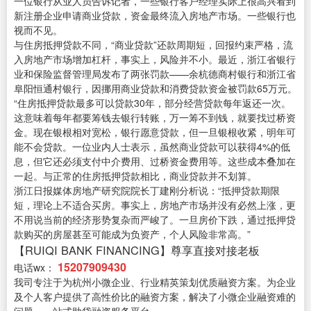
一位银行从业人员告诉记者，一些银行客户经理实际上很高兴看到
新注册企业申请商业贷款，资金最终流入房地产市场。一些银行也
视而不见。
与住房抵押贷款不同，“商业贷款”还款周期短，回报约束严格，流
入房地产市场增加杠杆，事实上，风险并不小。最近，浙江省银行
业和保险监督管理局发布了两张罚款——余杭德商村银行和浙江省
阜阳恒通村银行，因挪用商业贷款和消费贷款资金被罚款65万元。
“住房抵押贷款最多可以贷款30年，部分经营贷款每年返还一次。
这意味着每年都要筹钱去银行转账，万一筹不到钱，就要找过桥资
金。现在银根相对宽松，银行愿意贷款，但一旦银根收紧，明年可
能不会贷款。一位业内人士表示，虽然商业贷款可以获得4%的低
息，但它还必须支付中介费用、过桥资金费用等。这些成本叠加在
一起。与正常的住房抵押贷款相比，商业贷款并不划算。
浙江日报媒体房地产研究院院长丁建刚分析说：“抵押贷款期限
短，理论上不适合买房。事实上，房地产市场并没有必然上涨，更
不用说当前的经济形势复杂而严峻了。一旦房价下跌，通过抵押贷
款购买的房屋甚至可能成为负资产，个人风险非常高。”
【RUIQI BANK FINANCING】尊享直接对接老板
15207909430
电话wx：
我司专注于为杭州小微企业、行业精英策划优质融资方案。为企业
及个人客户提供了高性价比的融资方案，解决了小微企业融资难的