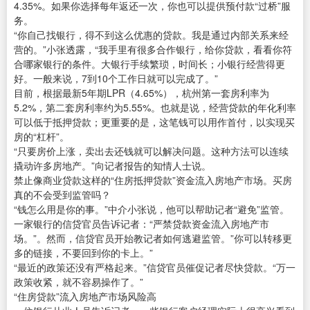
4.35%。如果你选择每年返还一次，你也可以提供预付款“过桥”服
务。
“你自己找银行，得不到这么优惠的贷款。我是通过内部关系来经
营的。”小张透露，“我手里有很多合作银行，给你贷款，看看你符
合哪家银行的条件。大银行手续繁琐，时间长；小银行经营得更
好。一般来说，7到10个工作日就可以完成了。”
目前，根据最新5年期LPR（4.65%），杭州第一套房利率为
5.2%，第二套房利率约为5.55%。也就是说，经营贷款的年化利率
可以低于抵押贷款；更重要的是，这笔钱可以用作首付，以实现买
房的“杠杆”。
“只要房价上涨，卖出去还钱就可以解决问题。这种方法可以连续
撬动许多房地产。”向记者报告的知情人士说。
禁止像商业贷款这样的“住房抵押贷款”资金流入房地产市场。买房
真的不会受到监管吗？
“钱怎么用是你的事。”中介小张说，他可以帮助记者“避免”监管。
一家银行的信贷官员告诉记者：“严禁贷款资金流入房地产市
场。”。然而，信贷官员开始教记者如何逃避监管。”你可以转移更
多的链接，不要回到你的卡上。”
“最近的政策还没有严格起来。”信贷官员催促记者尽快贷款。“万一
政策收紧，就不容易操作了。”
“住房贷款”流入房地产市场风险高