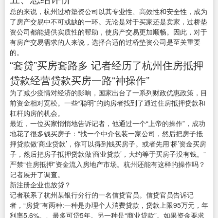
总的来说，杭州过桥垫资公司以其专业性、高效性和安全性，成为
了房产交易中不可或缺的一环。无论是对于买家还是卖家，过桥垫
资公司都能提供实质性的帮助，使房产交易更加顺畅。因此，对于
有房产交易需求的人来说，选择合适的过桥垫资公司是至关重要
的。
“套贷”买房套路多 记者经历了杭州住房抵押
贷款经营贷款买房一路“神操作”
为了减少疫情对经济的影响，国家出台了一系列财政优惠政策，目
前资金相对宽松。一些“聪明”的购房者找到了通过住房抵押贷款和
杠杆购房的机会。
最近，一位买家悄悄地告诉记者，他通过一个“上帝的操作”，成功
地花了很多钱买房子：“找一个中介包装一家公司，然后把房子抵
押贷款做‘商业贷款’，你可以得到钱买房子。或者先用‘桥’资金买房
子，然后把房子抵押贷款做‘商业贷款’，大约等于买房子没有钱。”
严禁“住房抵押”资金流入房地产市场。杭州还能有这样的操作吗？
记者展开了调查。
新注册企业也放贷？
记者联系了杭州某银行分行的一名信贷官员。信贷官员告诉记
者，“房贷”有两种:一种是办理个人消费贷款，贷款上限95万元，年
利率5.6%。、最多可贷5年。另一种是“商业贷款”。如果资金要求